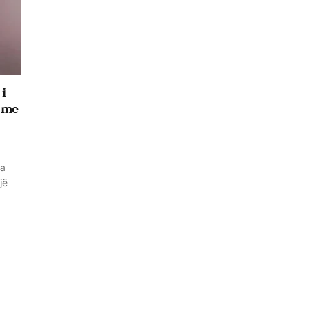
i
m me
sa
jë