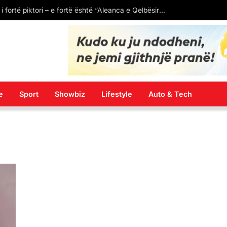
Për herë të parë aktivizohet mekanizmi i ri: Gjykata Kushtetuese kërkon hetim për moszbatimin e vendimit
e
Sport
Showbiz
Lifestyle
Auto & Tech