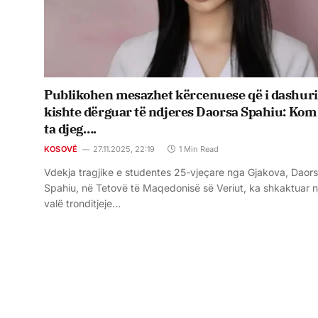
Publikohen mesazhet kërcenuese që i dashuri 
kishte dërguar të ndjeres Daorsa Spahiu: Ko
ta djeg….
KOSOVË
27.11.2025, 22:19
1 Min Read
Vdekja tragjike e studentes 25-vjeçare nga Gjakova, Daor
Spahiu, në Tetovë të Maqedonisë së Veriut, ka shkaktuar n
valë tronditjeje…