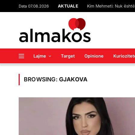
Data 07.08.2026
AKTUALE
Lajme
Target
Opinione
Kuriozitet
BROWSING:
GJAKOVA