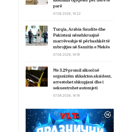
Këshillin Gjyqësor për herë të
parë
07.08.2026, 14:22
Turqia, Arabia Saudite dhe
Pakistani nënshkruajnë
marrëveshje të përbashkët të
mbrojtjes në Samitin e Mekës
07.08.2026, 14:19
Me 3.29 promil alkool në
organizëm shkakton aksident,
arrestohet shkupjani dhe i
sekuestrohet automjeti
07.08.2026, 14:19