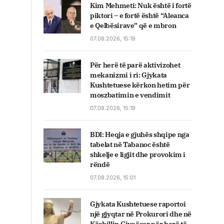
Kim Mehmeti: Nuk është i fortë
piktori – e fortë është “Aleanca
e Qelbësirave” që e mbron
07.08.2026, 15:19
Për herë të parë aktivizohet
mekanizmi i ri: Gjykata
Kushtetuese kërkon hetim për
moszbatimin e vendimit
07.08.2026, 15:19
BDI: Heqja e gjuhës shqipe nga
tabelat në Tabanoc është
shkelje e ligjit dhe provokim i
rëndë
07.08.2026, 15:01
Gjykata Kushtetuese raportoi
një gjyqtar në Prokurori dhe në