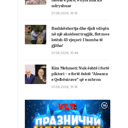
tabela e parë, e dyta nuk ka
ndryshuar
07.08.2026, 16:19
Bashkëshortja dhe djali vdiqën
në një aksident tragjik, flet mes
lotësh 43 vjeçari: I humba të
gjitha!
07.08.2026, 15:49
Kim Mehmeti: Nuk është i fortë
piktori – e fortë është “Aleanca
e Qelbësirave” që e mbron
07.08.2026, 15:19