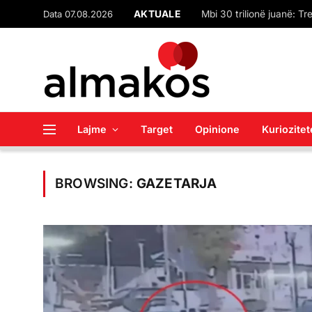
Data 07.08.2026
AKTUALE
Lajme
Target
Opinione
Kuriozitet
BROWSING:
GAZETARJA