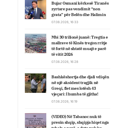
Bujar Osmani kërkesë Tiranës
zyrtare pas vendimit “non
grata” për Belën dhe Halimin
07.08.2026, 16:33
Mbi 30 trilionë juanë: Tregtia e
mallrave të Kinës tregon rritje
të fortë në shtatë muajt e parë
të vitit 2026
07.08.2026, 16:28
Bashkëshortja dhe djali vdiqën
në një aksident tragjik në
Greqi, flet mes lotësh 43
vjeçari: I humba të gjitha!
07.08.2026, 16:19
(VIDEO) Në Tabanoc nuk të
presin shqip, shqipja hiqet nga