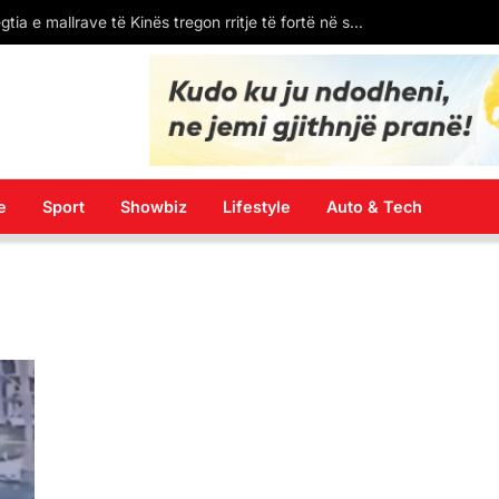
Mbi 30 trilionë juanë: Tregtia e mallrave të Kinës tregon rritje të fortë në shtatë muajt e parë të vitit 2026
e
Sport
Showbiz
Lifestyle
Auto & Tech