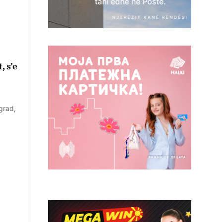
, s’e
grad,