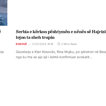
ë
Serbia e kërkon pështymën e nënës së Hajrizit
lejon ta sheh trupin
KOSOVË
27.07.2024, 19:19
2 Mins Read
rja
Gazetarja e Klan Kosovës, Rina Mujku, po qëndron në Beo
nga ku tha se ajo që i është konfirmuar avokatit…