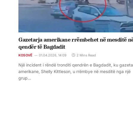
Gazetarja amerikane rrëmbehet në mesditë n
qendër të Bagdadit
KOSOVË
01.04.2026, 14:09
2 Mins Read
Një incident i rëndë tronditi qendrën e Bagdadit, ku gazeta
amerikane, Shelly Kittleson, u rrëmbye në mesditë nga një
grup…