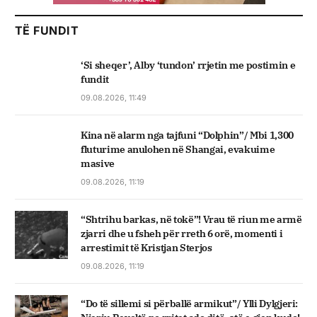
TË FUNDIT
‘Si sheqer’, Alby ‘tundon’ rrjetin me postimin e
fundit
09.08.2026, 11:49
Kina në alarm nga tajfuni “Dolphin”/ Mbi 1,300
fluturime anulohen në Shangai, evakuime
masive
09.08.2026, 11:19
“Shtrihu barkas, në tokë”! Vrau të riun me armë
zjarri dhe u fsheh për rreth 6 orë, momenti i
arrestimit të Kristjan Sterjos
09.08.2026, 11:19
“Do të sillemi si përballë armikut”/ Ylli Dylgjeri: