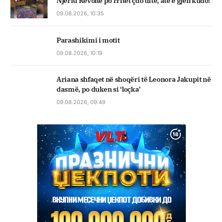
Njeriu Revoltë po rritet çdo ditë, atë e gjen kudo!
09.08.2026, 10:35
Parashikimi i motit
09.08.2026, 10:19
Ariana shfaqet në shoqëri të Leonora Jakupit në
dasmë, po duken si ‘loçka’
09.08.2026, 09:49