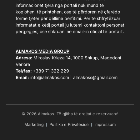
informacionet tjera nga portali nuk mund të
kopjohen, të printohen, ose të përdoren në çfarëdo
forme tjetër për qëllime përfitimi. Për të shfrytëzuar
informatat e këtij portali ju lutemi kontaktoni personat
përgjegjës, ose shkruani në email-in oficial të portalit.
ALMAKOS MEDIA GROUP
Adresa:
Miroslav Krleza 14, 1000 Shkup, Maqedoni
Veriore
Tel/fax:
+389 71 322 229
Email:
info@almakos.com
|
almakoss@gmail.com
© 2026 Almakos. Të gjitha të drejtat e rezervuara!
Marketing
Politika e Privatësisë
Impressum