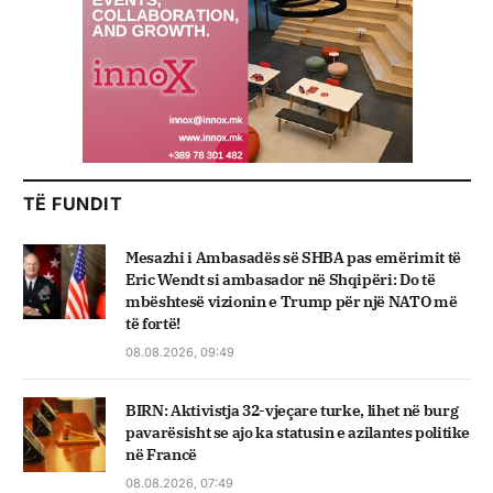
TË FUNDIT
Mesazhi i Ambasadës së SHBA pas emërimit të
Eric Wendt si ambasador në Shqipëri: Do të
mbështesë vizionin e Trump për një NATO më
të fortë!
08.08.2026, 09:49
BIRN: Aktivistja 32-vjeçare turke, lihet në burg
pavarësisht se ajo ka statusin e azilantes politike
në Francë
08.08.2026, 07:49