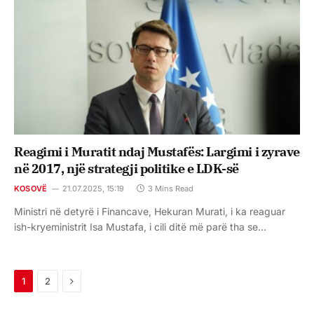
Reagimi i Muratit ndaj Mustafës: Largimi i zyrave
në 2017, një strategji politike e LDK-së
KOSOVË
21.07.2025, 15:19
3 Mins Read
Ministri në detyrë i Financave, Hekuran Murati, i ka reaguar
ish-kryeministrit Isa Mustafa, i cili ditë më parë tha se…
Next
1
2