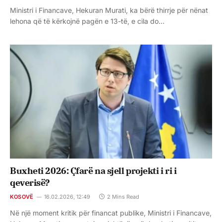
Ministri i Financave, Hekuran Murati, ka bërë thirrje për nënat
lehona që të kërkojnë pagën e 13-të, e cila do…
Buxheti 2026: Çfarë na sjell projekti i ri i
qeverisë?
KOSOVË
16.02.2026, 12:49
2 Mins Read
Në një moment kritik për financat publike, Ministri i Financave,