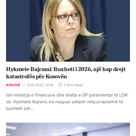
Hykmete Bajrami: Buxheti i 2026, një hap drejt
katastrofës për Kosovën
KOSOVË
31.10.2025, 13:19
2 Mins Read
Ish-ministrja e Financave dhe shefja e GP parlamentar të LDK-
së, Hykmete Bajrami, ka reaguar ashpër ndaj propozimit të
buxhetit për…