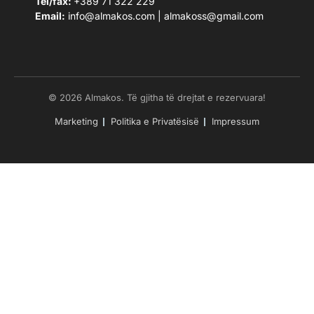
Tel/fax:
+389 71 322 229
Email:
info@almakos.com
|
almakoss@gmail.com
© 2026 Almakos. Të gjitha të drejtat e rezervuara!
Marketing
Politika e Privatësisë
Impressum