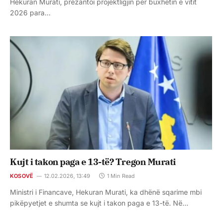
Hekuran Murati, prezantoi projektligjin për buxhetin e vitit
2026 para…
Kujt i takon paga e 13-të? Tregon Murati
KOSOVË
12.02.2026, 13:49
1 Min Read
Ministri i Financave, Hekuran Murati, ka dhënë sqarime mbi
pikëpyetjet e shumta se kujt i takon paga e 13-të. Në…