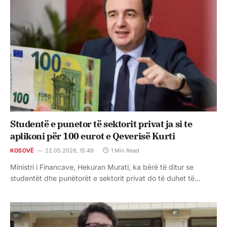
Studentë e punetor të sektorit privat ja si te
aplikoni për 100 eurot e Qeverisë Kurti
KOSOVË
22.05.2026, 15:49
1 Min Read
Ministri i Financave, Hekuran Murati, ka bërë të ditur se
studentët dhe punëtorët e sektorit privat do të duhet të…