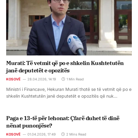
Murati: Të vetmit që po e shkelin Kushtetutën
janë deputetët e opozitës
KOSOVË
28.04.2026, 14:19
1 Min Read
Ministri i Financave, Hekuran Murati thotë se të vetmit që po e
shkelin Kushtetutën janë deputetët e opozitës që nuk…
Paga e 13-të për lehonat: Çfarë duhet të dinë
nënat punonjëse?
KOSOVË
01.04.2026, 17:49
2 Mins Read