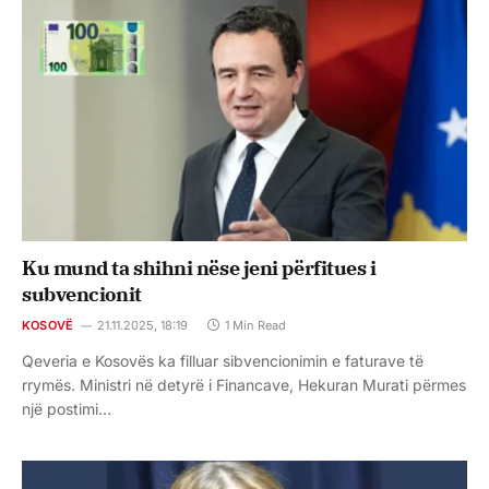
Ku mund ta shihni nëse jeni përfitues i
subvencionit
KOSOVË
21.11.2025, 18:19
1 Min Read
Qeveria e Kosovës ka filluar sibvencionimin e faturave të
rrymës. Ministri në detyrë i Financave, Hekuran Murati përmes
një postimi…