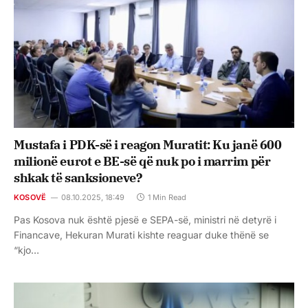
Mustafa i PDK-së i reagon Muratit: Ku janë 600
milionë eurot e BE-së që nuk po i marrim për
shkak të sanksioneve?
KOSOVË
08.10.2025, 18:49
1 Min Read
Pas Kosova nuk është pjesë e SEPA-së, ministri në detyrë i
Financave, Hekuran Murati kishte reaguar duke thënë se
“kjo…