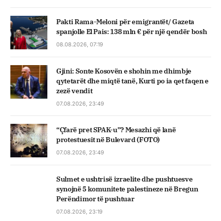
Pakti Rama-Meloni për emigrantët/ Gazeta
spanjolle El Pais: 138 mln € për një qendër bosh
08.08.2026, 07:19
Gjini: Sonte Kosovën e shohin me dhimbje
qytetarët dhe miqtë tanë, Kurti po ia qet faqen e
zezë vendit
07.08.2026, 23:49
“Çfarë pret SPAK-u”? Mesazhi që lanë
protestuesit në Bulevard (FOTO)
07.08.2026, 23:49
Sulmet e ushtrisë izraelite dhe pushtuesve
synojnë 5 komunitete palestineze në Bregun
Perëndimor të pushtuar
07.08.2026, 23:19