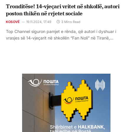
Tronditëse! 14-vjeçari vritet në shkollë, autori
poston thikën në rrjetet sociale
KOSOVË
19.11.2024, 17:49
3 Mins Read
Top Channel siguron pamjet e rënda, që autori i dyshuar i
vrasjes së 14-vjeçarit në shkollën “Fan Noli” në Tiranë,…