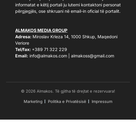
informatat e këtij portali ju lutemi kontaktoni personat
përgjegjës, ose shkruani në email-in oficial të portalit.
ALMAKOS MEDIA GROUP
Adresa:
Miroslav Krleza 14, 1000 Shkup, Maqedoni
Veriore
Tel/fax:
+389 71 322 229
Email:
info@almakos.com
|
almakoss@gmail.com
© 2026 Almakos. Të gjitha të drejtat e rezervuara!
Marketing
Politika e Privatësisë
Impressum