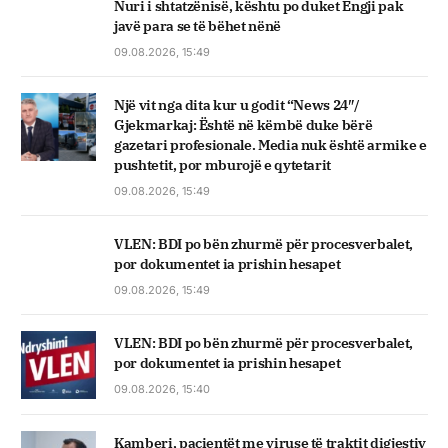
Nuri i shtatzënisë, kështu po duket Engji pak
javë para se të bëhet nënë
09.08.2026, 15:49
Një vit nga dita kur u godit “News 24″/
Gjekmarkaj: Është në këmbë duke bërë
gazetari profesionale. Media nuk është armike e
pushtetit, por mburojë e qytetarit
09.08.2026, 15:49
VLEN: BDI po bën zhurmë për procesverbalet,
por dokumentet ia prishin hesapet
09.08.2026, 15:49
VLEN: BDI po bën zhurmë për procesverbalet,
por dokumentet ia prishin hesapet
09.08.2026, 15:40
Kamberi, pacientët me viruse të traktit digjestiv