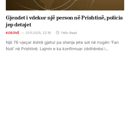
Gjendet i vdekur një person në Prishtinë, policia
jep detajet
KOSOVË
01.11.2025, 22:19
1 Min Read
Një 76-vjeçar është gjetur pa shenja jete sot në rrugën ‘Fan
Noli’ në Prishtinë. Lajmin e ka konfirmuar zëdhënësi i…