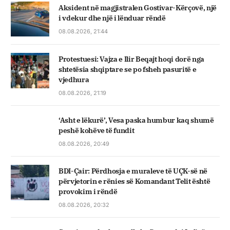
Aksident në magjistralen Gostivar-Kërçovë, një
i vdekur dhe një i lënduar rëndë
08.08.2026, 21:44
Protestuesi: Vajza e Ilir Beqajt hoqi dorë nga
shtetësia shqiptare se po fsheh pasuritë e
vjedhura
08.08.2026, 21:19
‘Asht e lëkurë’, Vesa paska humbur kaq shumë
peshë kohëve të fundit
08.08.2026, 20:49
BDI-Çair: Përdhosja e muraleve të UÇK-së në
përvjetorin e rënies së Komandant Telit është
provokim i rëndë
08.08.2026, 20:32