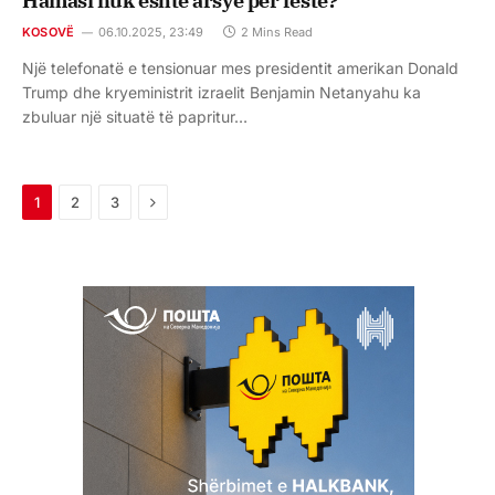
Hamasi nuk është arsye për festë?
KOSOVË
06.10.2025, 23:49
2 Mins Read
Një telefonatë e tensionuar mes presidentit amerikan Donald
Trump dhe kryeministrit izraelit Benjamin Netanyahu ka
zbuluar një situatë të papritur…
Next
1
2
3