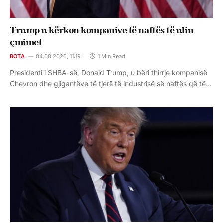
Trump u kërkon kompanive të naftës të ulin
çmimet
BOTA
04.08.2026, 11:19
1 Min Read
Presidenti i SHBA-së, Donald Trump, u bëri thirrje kompanisë
Chevron dhe gjigantëve të tjerë të industrisë së naftës që të…