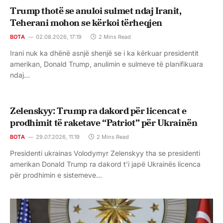
Trump thotë se anuloi sulmet ndaj Iranit,
Teherani mohon se kërkoi tërheqjen
BOTA
02.08.2026, 17:19
2 Mins Read
Irani nuk ka dhënë asnjë shenjë se i ka kërkuar presidentit
amerikan, Donald Trump, anulimin e sulmeve të planifikuara
ndaj…
Zelenskyy: Trump ra dakord për licencat e
prodhimit të raketave “Patriot” për Ukrainën
BOTA
29.07.2026, 11:19
2 Mins Read
Presidenti ukrainas Volodymyr Zelenskyy tha se presidenti
amerikan Donald Trump ra dakord t’i japë Ukrainës licenca
për prodhimin e sistemeve…