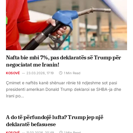
Nafta bie mbi 7%, pas deklaratës së Trump për
negociatat me Iranin!
KOSOVË
23.03.2026, 17:19
1 Min Read
Çmimet e naftës kanë shënuar rënie të ndjeshme sot pasi
presidenti amerikan Donald Trump deklaroi se SHBA-ja dhe
Irani po…
A do të përfundojë lufta? Trump jep një
deklaratë befasuese
KOSOVË
11.03.2026, 20:49
1 Min Read