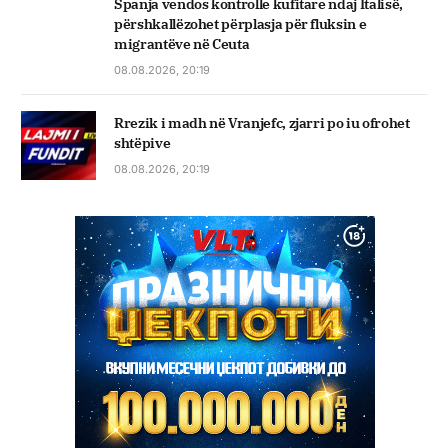
Spanja vendos kontrolle kufitare ndaj Italisë,
përshkallëzohet përplasja për fluksin e
migrantëve në Ceuta
08.08.2026, 20:19
Rrezik i madh në Vranjefc, zjarri po iu ofrohet
shtëpive
08.08.2026, 20:19