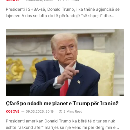
Presidenti i SHBA-së, Donald Trump, i ka thënë agjencisë së
lajmeve Axios se lufta do të përfundojë “së shpejti” dhe…
Çfarë po ndodh me planet e Trump për Iranin?
KOSOVË
09.03.2026, 20:19
2 Mins Read
Presidenti amerikan Donald Trump ka bërë të ditur se nuk
është “askund afër” marrjes së një vendimi për dërgimin e…