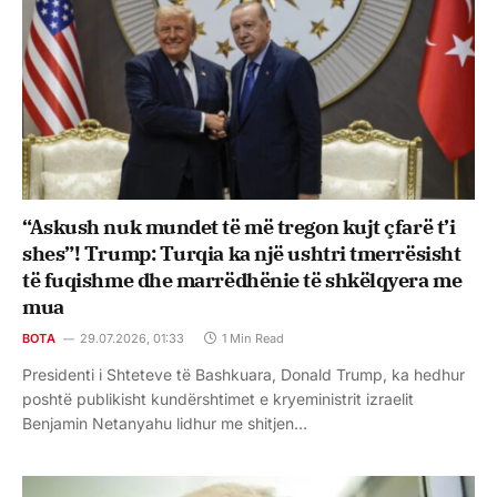
“Askush nuk mundet të më tregon kujt çfarë t’i
shes”! Trump: Turqia ka një ushtri tmerrësisht
të fuqishme dhe marrëdhënie të shkëlqyera me
mua
BOTA
29.07.2026, 01:33
1 Min Read
Presidenti i Shteteve të Bashkuara, Donald Trump, ka hedhur
poshtë publikisht kundërshtimet e kryeministrit izraelit
Benjamin Netanyahu lidhur me shitjen…