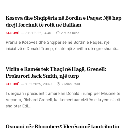
Kosova dhe Shqipëria në Bordin e Paqes: Një hap
drejt forcimit të rolit në Ballkan
KOSOVË
31.01.2026, 14:49
2 Mins Read
Prania e Kosovës dhe Shqipërisë në Bordin e Paqes, një
iniciativë e Donald Trump, është një zhvillim që ngre shumë…
Vizita e Ramës tek Thaçi në Hagë, Grenell:
Prokurori Jack Smith, një turp
KOSOVË
18.12.2025, 20:49
2 Mins Read
I dërguari i presidentit amerikan Donald Trump për Misione të
Veçanta, Richard Grenell, ka komentuar vizitën e kryeministrit
shqiptar Edi…
Osmani për Bloomberg: Vlerësojmë kontributin