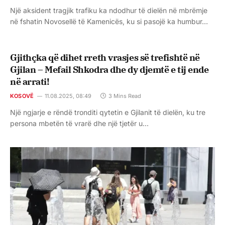
Një aksident tragjik trafiku ka ndodhur të dielën në mbrëmje
në fshatin Novosellë të Kamenicës, ku si pasojë ka humbur…
Gjithçka që dihet rreth vrasjes së trefishtë në
Gjilan – Mefail Shkodra dhe dy djemtë e tij ende
në arrati!
KOSOVË
11.08.2025, 08:49
3 Mins Read
Një ngjarje e rëndë tronditi qytetin e Gjilanit të dielën, ku tre
persona mbetën të vrarë dhe një tjetër u…