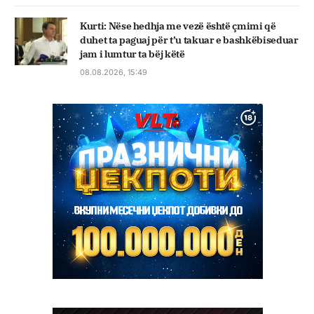
Kurti: Nëse hedhja me vezë është çmimi që
duhet ta paguaj për t’u takuar e bashkëbiseduar
jam i lumtur ta bëj këtë
08.08.2026, 15:49