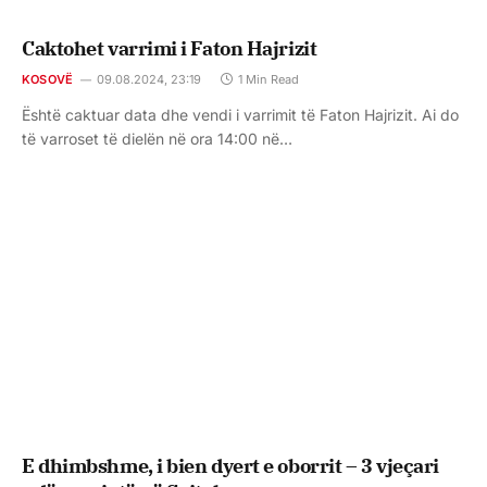
Caktohet varrimi i Faton Hajrizit
KOSOVË
09.08.2024, 23:19
1 Min Read
Është caktuar data dhe vendi i varrimit të Faton Hajrizit. Ai do
të varroset të dielën në ora 14:00 në…
E dhimbshme, i bien dyert e oborrit – 3 vjeçari