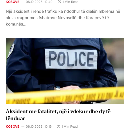
KOSOVË
06.10.2025, 12:49
1 Min Read
Një aksident i rëndë trafiku ka ndodhur të dielën mbrëma në
aksin rrugor mes fshatrave Novosellë dhe Karaçevë të
komunës…
Aksident me fatalitet, një i vdekur dhe dy të
lënduar
KOSOVË
06.10.2025, 10:19
1 Min Read