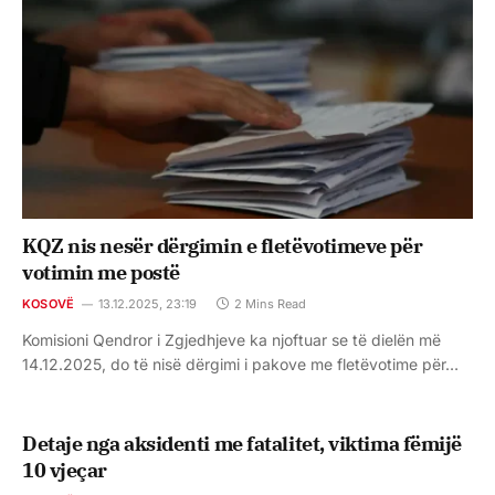
KQZ nis nesër dërgimin e fletëvotimeve për
votimin me postë
KOSOVË
13.12.2025, 23:19
2 Mins Read
Komisioni Qendror i Zgjedhjeve ka njoftuar se të dielën më
14.12.2025, do të nisë dërgimi i pakove me fletëvotime për…
Detaje nga aksidenti me fatalitet, viktima fëmijë
10 vjeçar