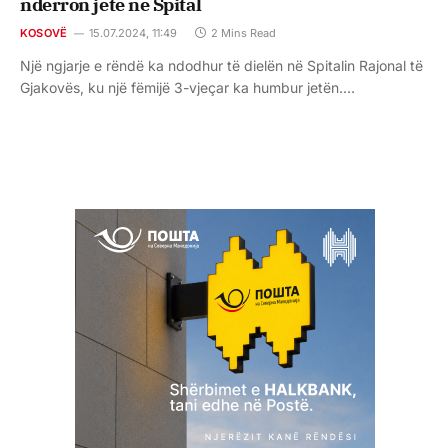
ndërron jetë në Spital
KOSOVË
15.07.2024, 11:49
2 Mins Read
Një ngjarje e rëndë ka ndodhur të dielën në Spitalin Rajonal të
Gjakovës, ku një fëmijë 3-vjeçar ka humbur jetën.…