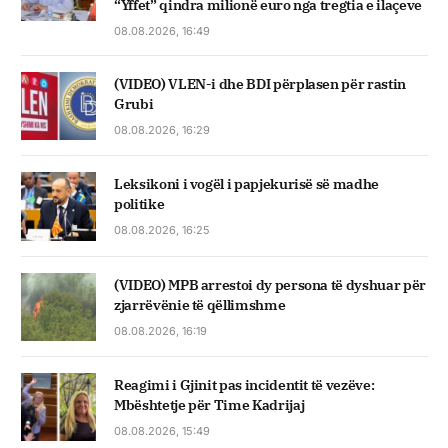
“Yffet” qindra milionë euro nga tregtia e ilaçeve
08.08.2026, 16:49
(VIDEO) VLEN-i dhe BDI përplasen për rastin
Grubi
08.08.2026, 16:29
Leksikoni i vogël i papjekurisë së madhe
politike
08.08.2026, 16:25
(VIDEO) MPB arrestoi dy persona të dyshuar për
zjarrëvënie të qëllimshme
08.08.2026, 16:19
Reagimi i Gjinit pas incidentit të vezëve:
Mbështetje për Time Kadrijaj
08.08.2026, 15:49