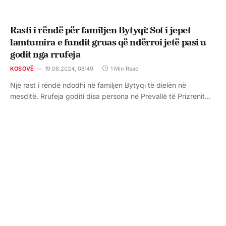
Rasti i rëndë për familjen Bytyqi: Sot i jepet
lamtumira e fundit gruas që ndërroi jetë pasi u
godit nga rrufeja
KOSOVË
19.08.2024, 08:49
1 Min Read
Një rast i rëndë ndodhi në familjen Bytyqi të dielën në
mesditë. Rrufeja goditi disa persona në Prevallë të Prizrenit…