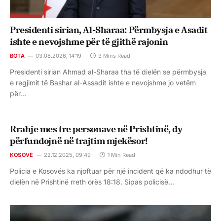
Presidenti sirian, Al-Sharaa: Përmbysja e Asadit
ishte e nevojshme për të gjithë rajonin
BOTA
03.08.2026, 14:19
3 Mins Read
Presidenti sirian Ahmad al-Sharaa tha të dielën se përmbysja
e regjimit të Bashar al-Assadit ishte e nevojshme jo vetëm
për…
Rrahje mes tre personave në Prishtinë, dy
përfundojnë në trajtim mjekësor!
KOSOVË
22.12.2025, 09:49
1 Min Read
Policia e Kosovës ka njoftuar për një incident që ka ndodhur të
dielën në Prishtinë rreth orës 18:18. Sipas policisë…