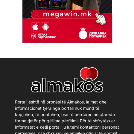
Portali është në pronësi të Almakos, lajmet dhe
informacionet tjera nga portali nuk mund të
kopjohen, të printohen, ose të përdoren në çfarëdo
forme tjetër për qëllime përfitimi. Për të shfrytëzuar
informatat e këtij portali ju lutemi kontaktoni personat
përgjegjës, ose shkruani në email-in oficial të portalit.