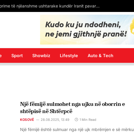
“U mbajt e fshehtë vdekja e turistes në Palasë”/ Policia e Vlorës reagon pas postimeve në rrjetet sociale: 33-vjeçarja nga Gjermania pësoi arrest kardiak
e
Sport
Showbiz
Lifestyle
Auto & Tech
Një fëmijë sulmohet nga ujku në oborrin e
shtëpisë në Shtërpcë
KOSOVË
28.08.2025, 13:49
1 Min Read
Një fëmijë është sulmuar nga një ujk mbrëmjen e së mërku