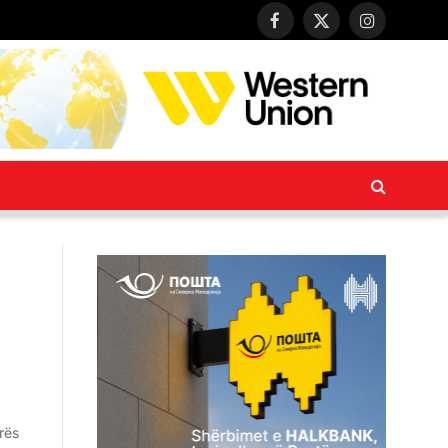
Facebook
X
Instagra
(Twitter)
rës