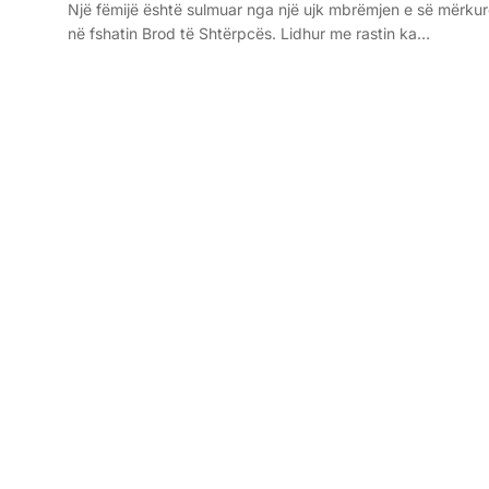
Një fëmijë është sulmuar nga një ujk mbrëmjen e së mërku
në fshatin Brod të Shtërpcës. Lidhur me rastin ka…