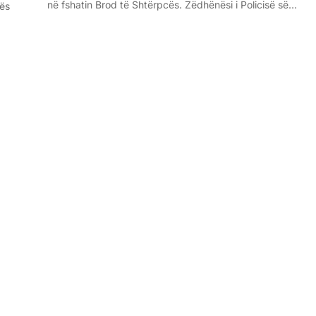
në fshatin Brod të Shtërpcës. Zëdhënësi i Policisë së…
rës