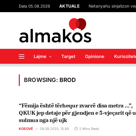
AKTUALE
Data 05.08.2026
Lajme
Target
Opinione
Kuriozitet
BROWSING:
BROD
“Fëmija është tërhequr zvarrë disa metra …”,
QKUK jep detaje për gjendjen e 5-vjeçarit që u
sulmua nga një ujk
KOSOVË
28.08.2025, 13:49
2 Mins Read