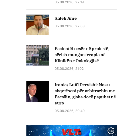
05.08.2026, 22:19
Shteti Amë
05.08.2026, 22:03
Pacientët nesër në protestë,
sërish mungon terapia në
Klinikën e Onkologjisë
05.08.2026, 21:02
Ironia/ Lutfi Dervishi: Mos u
shqetësoni për arbitrazhin me
Pacollin, gjoba do të paguhet në
euro
05.08.2026, 20:49