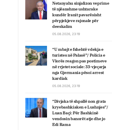
Netanyahu sinjalizon veprime
të njëanshme ushtarake
kundër Iranit pavarësisht
përpjekjeve rajonale për
deeskalim
05.08.2026, 23:19
“U mbajt e fshehtë vdekja e
turistes në Palasë”/ Policia e
Vlorës reagon pas postimeve
në rrjetet sociale: 33-vjeçarja
nga Gjermania pësoi arrest
kardiak
05.08.2026, 23:19
“Divjaka të shpallë non grata
kryebashkiaken e Lushnjes”/
Luan Baçi: Për Bashkinë
vendosin banorët atje dhe jo
Edi Rama