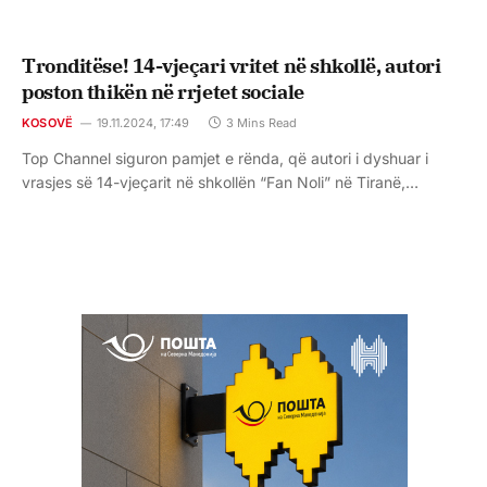
Tronditëse! 14-vjeçari vritet në shkollë, autori
poston thikën në rrjetet sociale
KOSOVË
19.11.2024, 17:49
3 Mins Read
Top Channel siguron pamjet e rënda, që autori i dyshuar i
vrasjes së 14-vjeçarit në shkollën “Fan Noli” në Tiranë,…