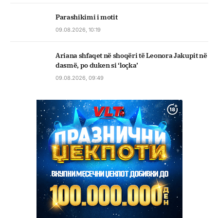
Parashikimi i motit
09.08.2026, 10:19
Ariana shfaqet në shoqëri të Leonora Jakupit në
dasmë, po duken si ‘loçka’
09.08.2026, 09:49