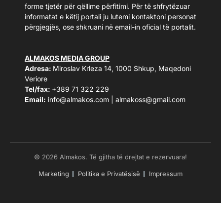
forme tjetër për qëllime përfitimi. Për të shfrytëzuar
informatat e këtij portali ju lutemi kontaktoni personat
përgjegjës, ose shkruani në email-in oficial të portalit.
ALMAKOS MEDIA GROUP
Adresa:
Miroslav Krleza 14, 1000 Shkup, Maqedoni
Veriore
Tel/fax:
+389 71 322 229
Email:
info@almakos.com
|
almakoss@gmail.com
© 2026 Almakos. Të gjitha të drejtat e rezervuara!
Marketing
Politika e Privatësisë
Impressum