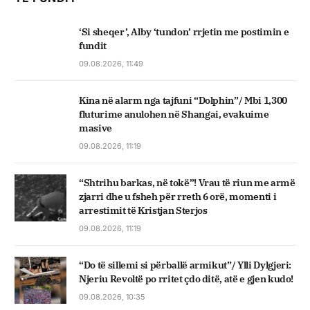
‘Si sheqer’, Alby ‘tundon’ rrjetin me postimin e
fundit
09.08.2026, 11:49
Kina në alarm nga tajfuni “Dolphin”/ Mbi 1,300
fluturime anulohen në Shangai, evakuime
masive
09.08.2026, 11:19
“Shtrihu barkas, në tokë”! Vrau të riun me armë
zjarri dhe u fsheh për rreth 6 orë, momenti i
arrestimit të Kristjan Sterjos
09.08.2026, 11:19
“Do të sillemi si përballë armikut”/ Ylli Dylgjeri:
Njeriu Revoltë po rritet çdo ditë, atë e gjen kudo!
09.08.2026, 10:35