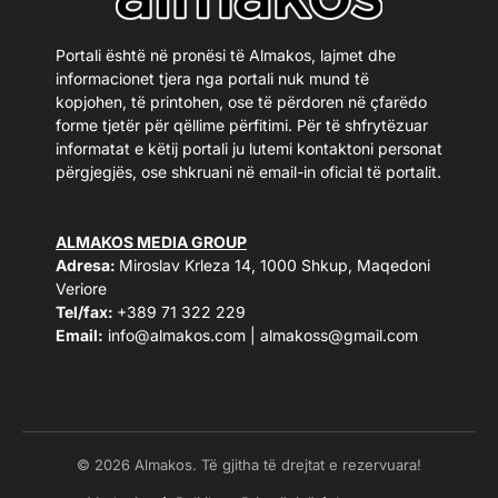
Portali është në pronësi të Almakos, lajmet dhe
informacionet tjera nga portali nuk mund të
kopjohen, të printohen, ose të përdoren në çfarëdo
forme tjetër për qëllime përfitimi. Për të shfrytëzuar
informatat e këtij portali ju lutemi kontaktoni personat
përgjegjës, ose shkruani në email-in oficial të portalit.
ALMAKOS MEDIA GROUP
Adresa:
Miroslav Krleza 14, 1000 Shkup, Maqedoni
Veriore
Tel/fax:
+389 71 322 229
Email:
info@almakos.com
|
almakoss@gmail.com
© 2026 Almakos. Të gjitha të drejtat e rezervuara!