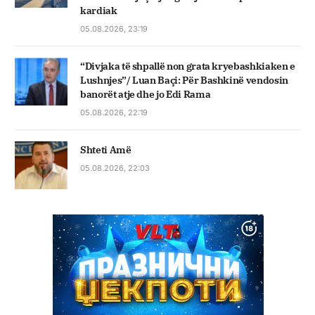
kardiak
05.08.2026, 23:19
“Divjaka të shpallë non grata kryebashkiaken e
Lushnjes”/ Luan Baçi: Për Bashkinë vendosin
banorët atje dhe jo Edi Rama
05.08.2026, 22:19
Shteti Amë
05.08.2026, 22:03