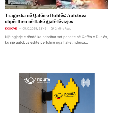
Tragjedia në Qafën e Duhlës: Autobusi
shpërthen në flakë gjatë lëvizjes
KOSOVË
05.10.2025, 22:49
2 Mins Read
Një ngjarje e rëndë ka ndodhur sot pasdite në Qafën e Duhlës,
ku një autobus është përfshirë nga flakët ndërsa…