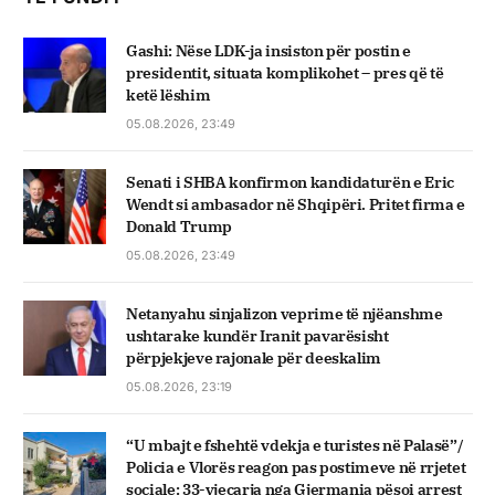
Gashi: Nëse LDK-ja insiston për postin e
presidentit, situata komplikohet – pres që të
ketë lëshim
05.08.2026, 23:49
Senati i SHBA konfirmon kandidaturën e Eric
Wendt si ambasador në Shqipëri. Pritet firma e
Donald Trump
05.08.2026, 23:49
Netanyahu sinjalizon veprime të njëanshme
ushtarake kundër Iranit pavarësisht
përpjekjeve rajonale për deeskalim
05.08.2026, 23:19
“U mbajt e fshehtë vdekja e turistes në Palasë”/
Policia e Vlorës reagon pas postimeve në rrjetet
sociale: 33-vjeçarja nga Gjermania pësoi arrest