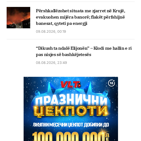
Përshkallëzohet situata me zjarret në Krujë,
evakuohen mijëra banorë; flakët përfshijnë
banesat, qyteti pa energji
09.08.2026, 00:19
“Dikush ta ndalë Elijonën” – Klodi me hallin e ri
pas nisjes së bashkëjetesës
08.08.2026, 23:49