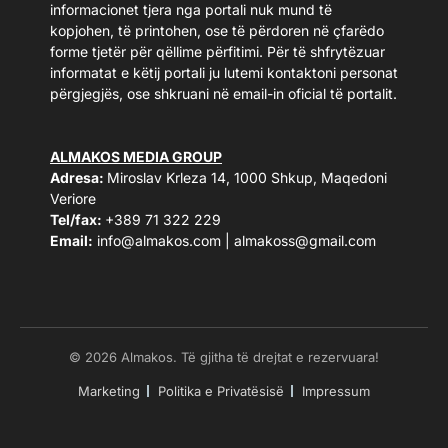
informacionet tjera nga portali nuk mund të
kopjohen, të printohen, ose të përdoren në çfarëdo
forme tjetër për qëllime përfitimi. Për të shfrytëzuar
informatat e këtij portali ju lutemi kontaktoni personat
përgjegjës, ose shkruani në email-in oficial të portalit.
ALMAKOS MEDIA GROUP
Adresa:
Miroslav Krleza 14, 1000 Shkup, Maqedoni
Veriore
Tel/fax:
+389 71 322 229
Email:
info@almakos.com
|
almakoss@gmail.com
© 2026 Almakos. Të gjitha të drejtat e rezervuara!
Marketing
Politika e Privatësisë
Impressum