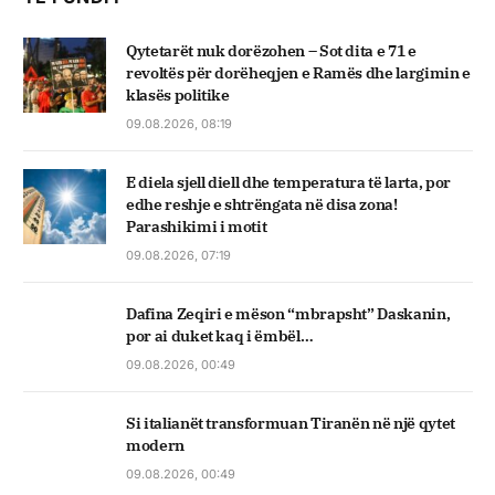
Qytetarët nuk dorëzohen – Sot dita e 71 e
revoltës për dorëheqjen e Ramës dhe largimin e
klasës politike
09.08.2026, 08:19
E diela sjell diell dhe temperatura të larta, por
edhe reshje e shtrëngata në disa zona!
Parashikimi i motit
09.08.2026, 07:19
Dafina Zeqiri e mëson “mbrapsht” Daskanin,
por ai duket kaq i ëmbël…
09.08.2026, 00:49
Si italianët transformuan Tiranën në një qytet
modern
09.08.2026, 00:49