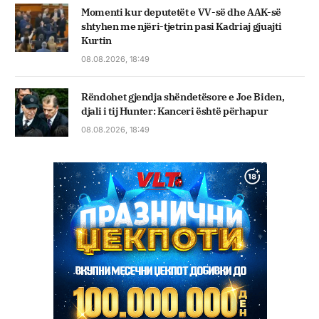
Momenti kur deputetët e VV-së dhe AAK-së
shtyhen me njëri-tjetrin pasi Kadriaj gjuajti
Kurtin
08.08.2026, 18:49
Rëndohet gjendja shëndetësore e Joe Biden,
djali i tij Hunter: Kanceri është përhapur
08.08.2026, 18:49