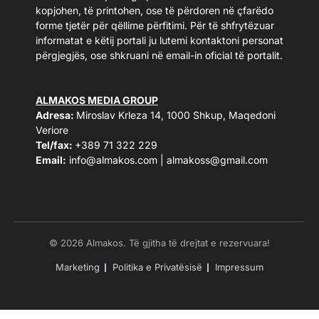
kopjohen, të printohen, ose të përdoren në çfarëdo
forme tjetër për qëllime përfitimi. Për të shfrytëzuar
informatat e këtij portali ju lutemi kontaktoni personat
përgjegjës, ose shkruani në email-in oficial të portalit.
ALMAKOS MEDIA GROUP
Adresa:
Miroslav Krleza 14, 1000 Shkup, Maqedoni
Veriore
Tel/fax:
+389 71 322 229
Email:
info@almakos.com
|
almakoss@gmail.com
© 2026 Almakos. Të gjitha të drejtat e rezervuara!
Marketing
Politika e Privatësisë
Impressum