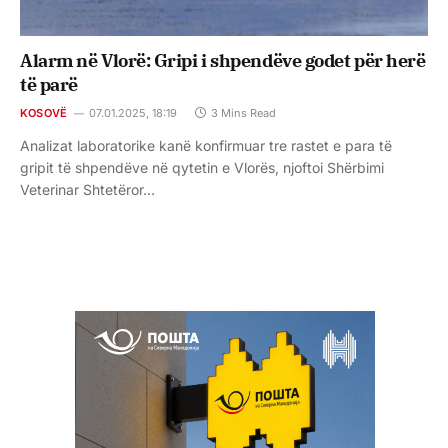
Alarm në Vlorë: Gripi i shpendëve godet për herë
të parë
KOSOVË
07.01.2025, 18:19
3 Mins Read
Analizat laboratorike kanë konfirmuar tre rastet e para të
gripit të shpendëve në qytetin e Vlorës, njoftoi Shërbimi
Veterinar Shtetëror…