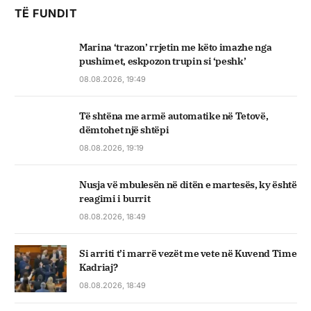
TË FUNDIT
Marina ‘trazon’ rrjetin me këto imazhe nga
pushimet, eskpozon trupin si ‘peshk’
08.08.2026, 19:49
Të shtëna me armë automatike në Tetovë,
dëmtohet një shtëpi
08.08.2026, 19:19
Nusja vë mbulesën në ditën e martesës, ky është
reagimi i burrit
08.08.2026, 18:49
Si arriti t’i marrë vezët me vete në Kuvend Time
Kadriaj?
08.08.2026, 18:49