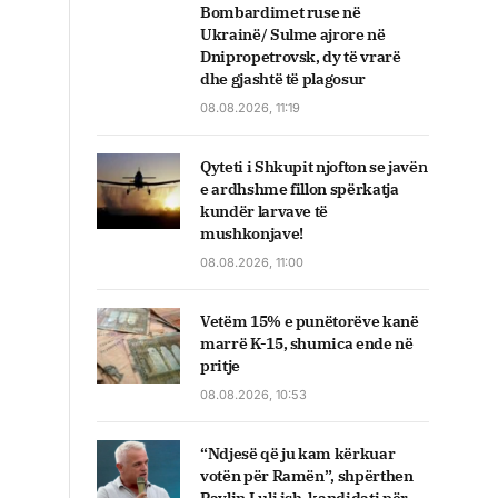
Bombardimet ruse në
Ukrainë/ Sulme ajrore në
Dnipropetrovsk, dy të vrarë
dhe gjashtë të plagosur
08.08.2026, 11:19
Qyteti i Shkupit njofton se javën
e ardhshme fillon spërkatja
kundër larvave të
mushkonjave!
08.08.2026, 11:00
Vetëm 15% e punëtorëve kanë
marrë K-15, shumica ende në
pritje
08.08.2026, 10:53
“Ndjesë që ju kam kërkuar
votën për Ramën”, shpërthen