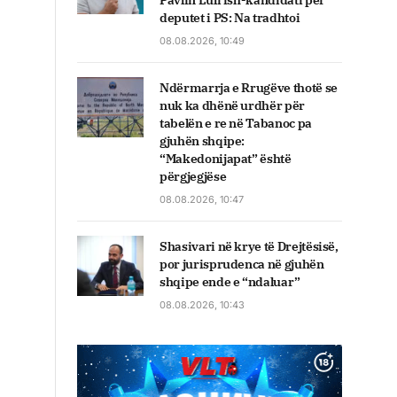
Pavlin Luli ish-kandidati për
deputet i PS: Na tradhtoi
08.08.2026, 10:49
Ndërmarrja e Rrugëve thotë se
nuk ka dhënë urdhër për
tabelën e re në Tabanoc pa
gjuhën shqipe:
“Makedonijapat” është
përgjegjëse
08.08.2026, 10:47
Shasivari në krye të Drejtësisë,
por jurisprudenca në gjuhën
shqipe ende e “ndaluar”
08.08.2026, 10:43