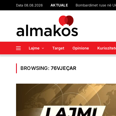
Data 08.08.2026
AKTUALE
Lajme
Target
Opinione
Kuriozitet
BROWSING:
76VJEÇAR