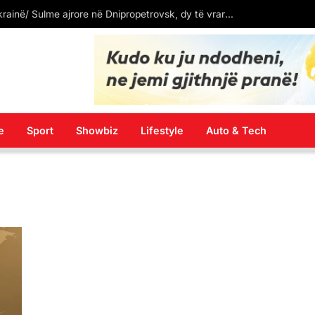
Qyteti i Shkupit njofton se javën e ardhshme fillon spërkatja kundër larvave të mushkonjave!
e
Sport
Showbiz
Lifestyle
Auto & Tech