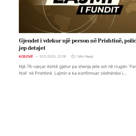
Gjendet i vdekur një person në Prishtinë, poli
jep detajet
KOSOVË
01.11.2025, 22:19
1 Min Read
Një 76-vjeçar është gjetur pa shenja jete sot në rrugën ‘Fa
Noli’ në Prishtinë. Lajmin e ka konfirmuar zëdhënësi i…