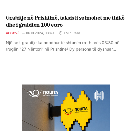
Grabitje në Prishtinë, taksisti sulmohet me thikë
dhe i grabiten 100 euro
KOSOVË
06.10.2024, 08:49
1 Min Read
Një rast grabitje ka ndodhur të shtunën rreth orës 03:30 në
rrugën “27 Nëntori” në Prishtinë/ Dy persona të dyshuar…