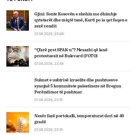
Gjini: Sonte Kosovën e shohin me dhimbje
qytetarët dhe miqtë tanë, Kurti po ia qet faqen e
zezë vendit
07.08.2026, 23:49
“Çfarë pret SPAK-u”? Mesazhi që lanë
protestuesit në Bulevard (FOTO)
07.08.2026, 23:49
Sulmet e ushtrisë izraelite dhe pushtuesve
synojnë 5 komunitete palestineze në Bregun
Perëndimor të pushtuar
07.08.2026, 23:19
Nesër fazë portokalli, temperaturat deri në 40
gradë
07.08.2026, 22:19