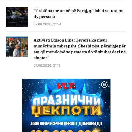
Të shtëna me armë në Saraj, qëllohet vetura me
dy persona
07.08.2026, 21:54
Aktivisti Edison Lika: Qeveria ka nisur
numërimin mbrapsht. Sheshi plot, përgjigje për
ata që mendojnë se protesta do të shuhet deri në
shtator!
07.08.2026, 21:19