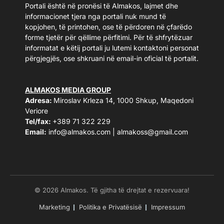
Portali është në pronësi të Almakos, lajmet dhe
informacionet tjera nga portali nuk mund të
kopjohen, të printohen, ose të përdoren në çfarëdo
forme tjetër për qëllime përfitimi. Për të shfrytëzuar
informatat e këtij portali ju lutemi kontaktoni personat
përgjegjës, ose shkruani në email-in oficial të portalit.
ALMAKOS MEDIA GROUP
Adresa:
Miroslav Krleza 14, 1000 Shkup, Maqedoni
Veriore
Tel/fax:
+389 71 322 229
Email:
info@almakos.com
|
almakoss@gmail.com
© 2026 Almakos. Të gjitha të drejtat e rezervuara!
Marketing
Politika e Privatësisë
Impressum