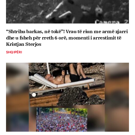
“Shtrihu barkas, në tokë”! Vrau të riun me armë zjarri
dhe u fsheh për rreth 6 orë, momenti i arrestimit të
Kristjan Sterjos
SHQIPËRI