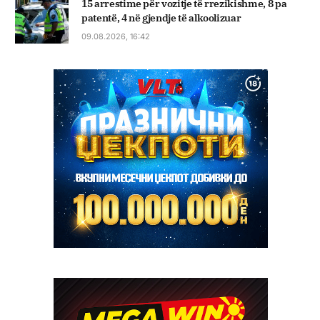
15 arrestime për vozitje të rrezikishme, 8 pa
patentë, 4 në gjendje të alkoolizuar
09.08.2026, 16:42