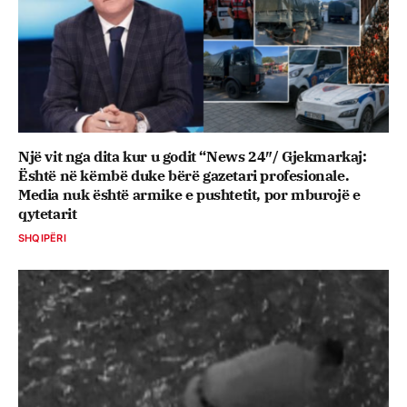
Një vit nga dita kur u godit “News 24″/ Gjekmarkaj:
Është në këmbë duke bërë gazetari profesionale.
Media nuk është armike e pushtetit, por mburojë e
qytetarit
SHQIPËRI