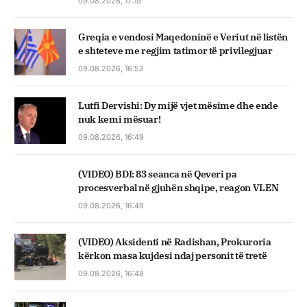
09.08.2026, 17:19
Greqia e vendosi Maqedoninë e Veriut në listën
e shteteve me regjim tatimor të privilegjuar
09.08.2026, 16:52
Lutfi Dervishi: Dy mijë vjet mësime dhe ende
nuk kemi mësuar!
09.08.2026, 16:49
(VIDEO) BDI: 83 seanca në Qeveri pa
procesverbal në gjuhën shqipe, reagon VLEN
09.08.2026, 16:49
(VIDEO) Aksidenti në Radishan, Prokuroria
kërkon masa kujdesi ndaj personit të tretë
09.08.2026, 16:48