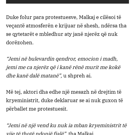
Duke folur para protestuesve, Malkaj e cilësoi të
veçantë atmosferën e krijuar në shesh, ndërsa tha
se qytetarët e mbledhur aty janë njerëz që nuk
dorëzohen.
“Jemi në bulevardin qendror, emocion i madh,
jemi me ca njerëz që i kanë rënë murit me kokë
dhe kanë dalë matanë”,
u shpreh ai.
Më tej, aktori dha edhe një mesazh në drejtim të
kryeministrit, duke deklaruar se ai nuk guxon të
përballet me protestuesit.
“Jemi në një vend ku nuk ia mban kryeministrit të
vije të thotë ndonjë fjalë”,
tha Malkaj.