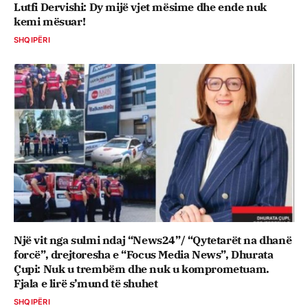
Lutfi Dervishi: Dy mijë vjet mësime dhe ende nuk
kemi mësuar!
SHQIPËRI
Një vit nga sulmi ndaj “News24”/ “Qytetarët na dhanë
forcë”, drejtoresha e “Focus Media News”, Dhurata
Çupi: Nuk u trembëm dhe nuk u komprometuam.
Fjala e lirë s’mund të shuhet
SHQIPËRI