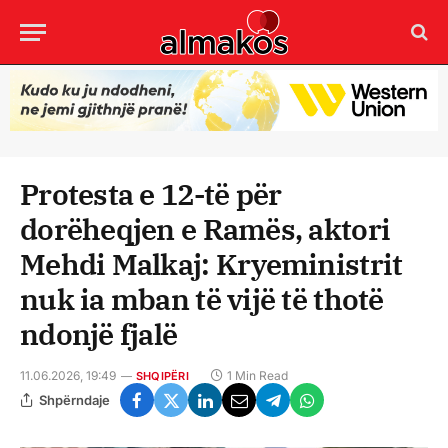
Protesta e 12-të për
dorëheqjen e Ramës, aktori
Mehdi Malkaj: Kryeministrit
nuk ia mban të vijë të thotë
ndonjë fjalë
11.06.2026, 19:49
1 Min Read
SHQIPËRI
Shpërndaje