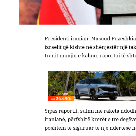
Presidenti iranian, Masoud Pezeshkian
izraelit që kishte në shënjestër një t
Iranit muajin e kaluar, raportoi të sh
Sipas raportit, sulmi me raketa ndodh
iranianë, përfshirë krerët e tre degëv
poshtëm të siguruar të një ndërtese n