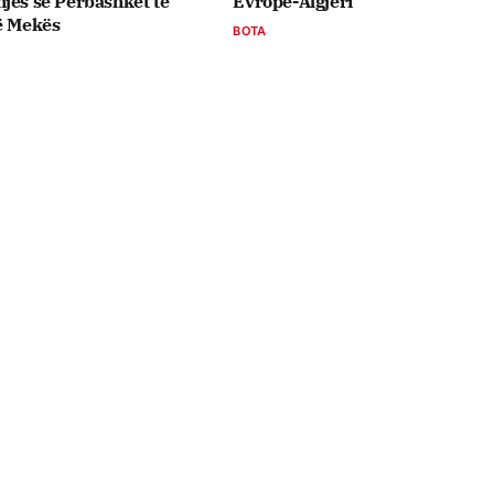
jes së Përbashkët të
Evropë-Algjeri
ë Mekës
BOTA