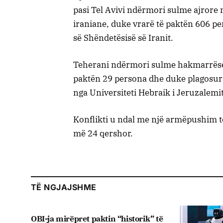
pasi Tel Avivi ndërmori sulme ajrore 
iraniane, duke vrarë të paktën 606 per
së Shëndetësisë së Iranit.
Teherani ndërmori sulme hakmarrëse m
paktën 29 persona dhe duke plagosur m
nga Universiteti Hebraik i Jeruzalemit
Konflikti u ndal me një armëpushim të
më 24 qershor.
TË NGJAJSHME
OBI-ja mirëpret paktin “historik” të