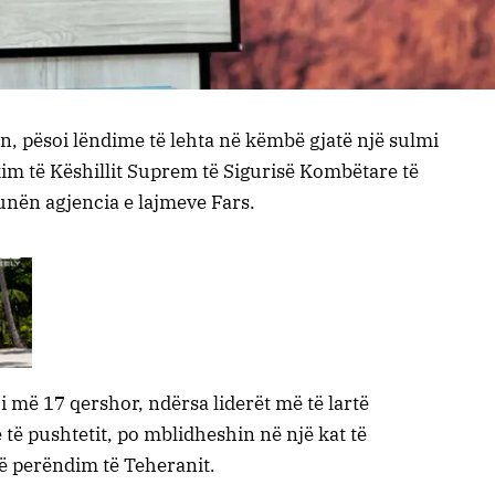
, pësoi lëndime të lehta në këmbë gjatë një sulmi
akim të Këshillit Suprem të Sigurisë Kombëtare të
tunën agjencia e lajmeve Fars.
i më 17 qershor, ndërsa liderët më të lartë
e të pushtetit, po mblidheshin në një kat të
ë perëndim të Teheranit.