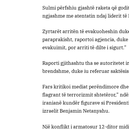
Sulmi përfshiu gjashtë raketa që godit
ngjashme me atentatin ndaj liderit të
Zyrtarët arritën të evakuoheshin duke
paraprakisht, raportoi agjencia, duke
evakuimit, por arriti të dilte i sigurt.”
Raporti gjithashtu tha se autoritetet
brendshme, duke iu referuar saktësisë
Fars kritikoi mediat perëndimore dhe a
flagrant të terrorizmit shtetëror,” nd
iranianë kundër figurave si Preside
izraelit Benjamin Netanyahu.
Një konflikt i armatosur 12-ditor midi