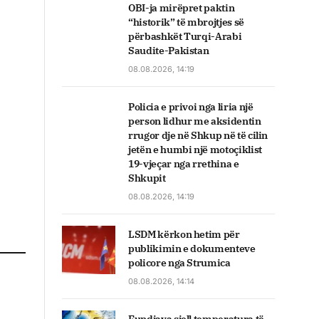
OBI-ja mirëpret paktin
“historik” të mbrojtjes së
përbashkët Turqi-Arabi
Saudite-Pakistan
08.08.2026, 14:19
Policia e privoi nga liria një
person lidhur me aksidentin
rrugor dje në Shkup në të cilin
jetën e humbi një motoçiklist
19-vjeçar nga rrethina e
Shkupit
08.08.2026, 14:19
LSDM kërkon hetim për
publikimin e dokumenteve
policore nga Strumica
08.08.2026, 14:14