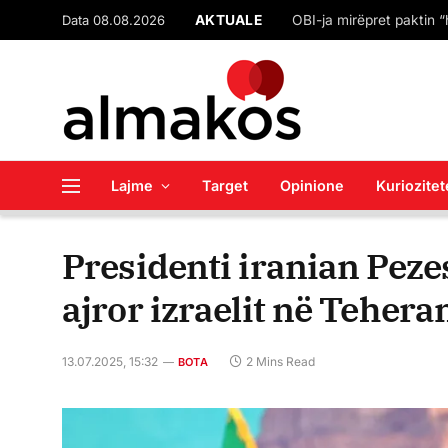
AKTUALE
Data 08.08.2026
Lajme
Target
Opinione
Kuriozitet
Presidenti iranian Peze
ajror izraelit në Tehera
13.07.2025, 15:32
2 Mins Read
BOTA