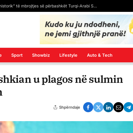
Policia e privoi nga liria një person lidhur me aksidentin rrugor dje në Shkup në të cilin jetën e humbi një motoçiklist 19-vjeçar nga rrethina e Shkupit
e
Sport
Showbiz
Lifestyle
Auto & Tech
shkian u plagos në sulmin
n
Shpërndaje