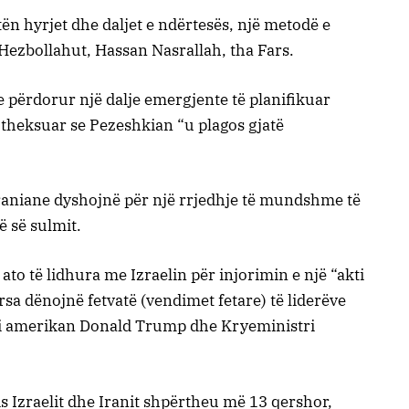
ën hyrjet dhe daljet e ndërtesës, një metodë e
 Hezbollahut, Hassan Nasrallah, tha Fars.
 përdorur një dalje emergjente të planifikuar
 theksuar se Pezeshkian “u plagos gjatë
 iraniane dyshojnë për një rrjedhje të mundshme të
 së sulmit.
to të lidhura me Izraelin për injorimin e një “akti
ërsa dënojnë fetvatë (vendimet fetare) të liderëve
nti amerikan Donald Trump dhe Kryeministri
s Izraelit dhe Iranit shpërtheu më 13 qershor,