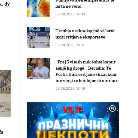
Fundjava sjell temperatura të
k, dy
larta në vend
08.08.2026, 14:03
Treshja e teknologjisë së lartë
nxiti rritjen e eksporteve
08.08.2026, 14:01
“Prej 5 vitesh nuk është kapur
asnjë kg drogë”, Berisha: Te
Porti i Durrësit janë shkarkuar
me vinç tre kontejnerë me euro
08.08.2026, 13:49
ës