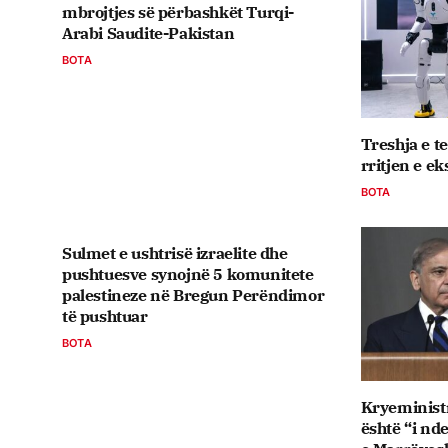
mbrojtjes së përbashkët Turqi-
Arabi Saudite-Pakistan
BOTA
Treshja e te
rritjen e e
BOTA
Sulmet e ushtrisë izraelite dhe
pushtuesve synojnë 5 komunitete
palestineze në Bregun Perëndimor
të pushtuar
BOTA
Kryeministr
është “i n