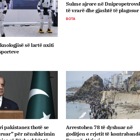
Sulme ajrore në Dnipropetrovs
të vrarë dhe gjashtë të plagosur
BOTA
knologjisë së lartë nxiti
ksporteve
i pakistanez thotë se
Arrestohen 78 të dyshuar në
deruar” për nënshkrimin
goditjen e rrjetit të kontraband