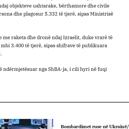
ndaj objekteve ushtarake, bërthamore dhe civile
sona dhe plagosur 5.332 të tjerë, sipas Ministrisë
e raketa dhe dronë ndaj Izraelit, duke vrarë të
bi 3.400 të tjerë, sipas shifrave të publikuara
.
 ndërmjetësuar nga ShBA-ja, i cili hyri në fuqi
Bombardimet ruse në Ukrainë/