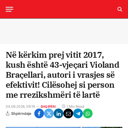
Në kërkim prej vitit 2017,
kush është 43-vjeçari Violand
Braçellari, autori i vrasjes së
efektivit! Cilësohej si person
me rrezikshmëri të lartë
04.06.2026, 09:19
1 Min Read
SHQIPËRI
Shpërndaje