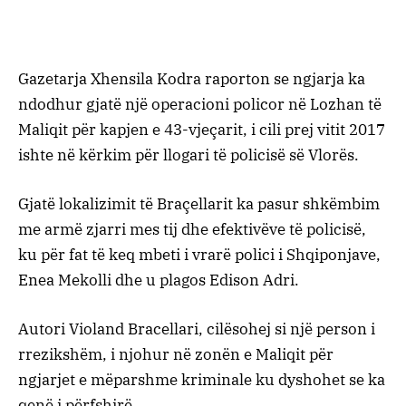
Gazetarja Xhensila Kodra raporton se ngjarja ka
ndodhur gjatë një operacioni policor në Lozhan të
Maliqit për kapjen e 43-vjeçarit, i cili prej vitit 2017
ishte në kërkim për llogari të policisë së Vlorës.
Gjatë lokalizimit të Braçellarit ka pasur shkëmbim
me armë zjarri mes tij dhe efektivëve të policisë,
ku për fat të keq mbeti i vrarë polici i Shqiponjave,
Enea Mekolli dhe u plagos Edison Adri.
Autori Violand Bracellari, cilësohej si një person i
rrezikshëm, i njohur në zonën e Maliqit për
ngjarjet e mëparshme kriminale ku dyshohet se ka
qenë i përfshirë.