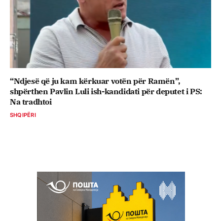
“Ndjesë që ju kam kërkuar votën për Ramën”,
shpërthen Pavlin Luli ish-kandidati për deputet i PS:
Na tradhtoi
SHQIPËRI