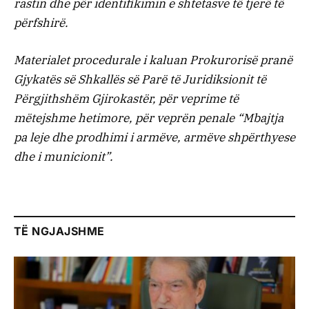
rastin dhe për identifikimin e shtetasve të tjerë të
përfshirë.
Materialet procedurale i kaluan Prokurorisë pranë
Gjykatës së Shkallës së Parë të Juridiksionit të
Përgjithshëm Gjirokastër, për veprime të
mëtejshme hetimore, për veprën penale “Mbajtja
pa leje dhe prodhimi i armëve, armëve shpërthyese
dhe i municionit”.
TË NGJAJSHME