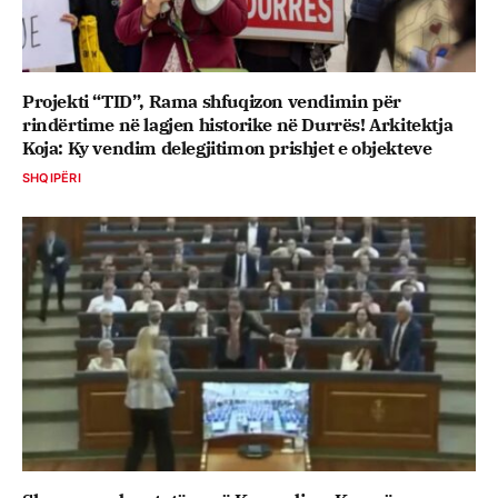
Projekti “TID”, Rama shfuqizon vendimin për
rindërtime në lagjen historike në Durrës! Arkitektja
Koja: Ky vendim delegjitimon prishjet e objekteve
SHQIPËRI