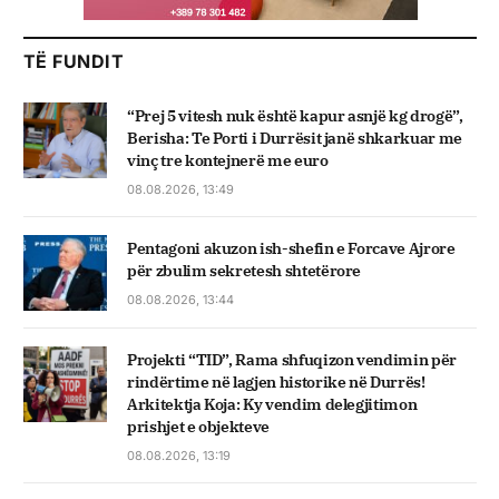
TË FUNDIT
“Prej 5 vitesh nuk është kapur asnjë kg drogë”,
Berisha: Te Porti i Durrësit janë shkarkuar me
vinç tre kontejnerë me euro
08.08.2026, 13:49
Pentagoni akuzon ish-shefin e Forcave Ajrore
për zbulim sekretesh shtetërore
08.08.2026, 13:44
Projekti “TID”, Rama shfuqizon vendimin për
rindërtime në lagjen historike në Durrës!
Arkitektja Koja: Ky vendim delegjitimon
prishjet e objekteve
08.08.2026, 13:19