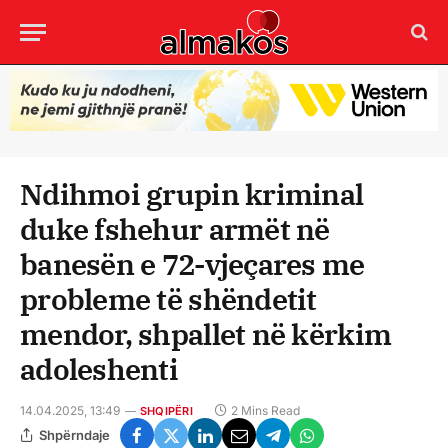
Ndihmoi grupin kriminal
duke fshehur armët në
banesën e 72-vjeçares me
probleme të shëndetit
mendor, shpallet në kërkim
adoleshenti
14.04.2025, 13:49
2 Mins Read
SHQIPËRI
Shpërndaje