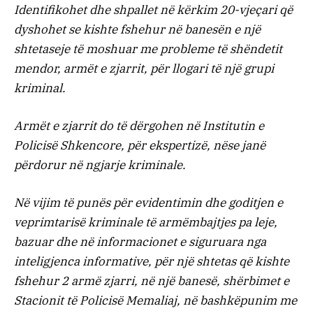
Identifikohet dhe shpallet në kërkim 20-vjeçari që
dyshohet se kishte fshehur në banesën e një
shtetaseje të moshuar me probleme të shëndetit
mendor, armët e zjarrit, për llogari të një grupi
kriminal.
Armët e zjarrit do të dërgohen në Institutin e
Policisë Shkencore, për ekspertizë, nëse janë
përdorur në ngjarje kriminale.
Në vijim të punës për evidentimin dhe goditjen e
veprimtarisë kriminale të armëmbajtjes pa leje,
bazuar dhe në informacionet e siguruara nga
inteligjenca informative, për një shtetas që kishte
fshehur 2 armë zjarri, në një banesë, shërbimet e
Stacionit të Policisë Memaliaj, në bashkëpunim me