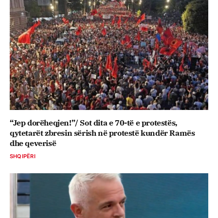
“Jep dorëheqjen!”/ Sot dita e 70-të e protestës,
qytetarët zbresin sërish në protestë kundër Ramës
dhe qeverisë
SHQIPËRI