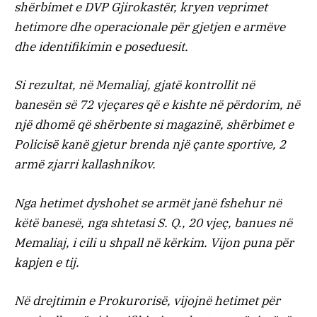
shërbimet e DVP Gjirokastër, kryen veprimet
hetimore dhe operacionale për gjetjen e armëve
dhe identifikimin e poseduesit.
Si rezultat, në Memaliaj, gjatë kontrollit në
banesën së 72 vjeçares që e kishte në përdorim, në
një dhomë që shërbente si magazinë, shërbimet e
Policisë kanë gjetur brenda një çante sportive, 2
armë zjarri kallashnikov.
Nga hetimet dyshohet se armët janë fshehur në
këtë banesë, nga shtetasi S. Q., 20 vjeç, banues në
Memaliaj, i cili u shpall në kërkim. Vijon puna për
kapjen e tij.
Në drejtimin e Prokurorisë, vijojnë hetimet për