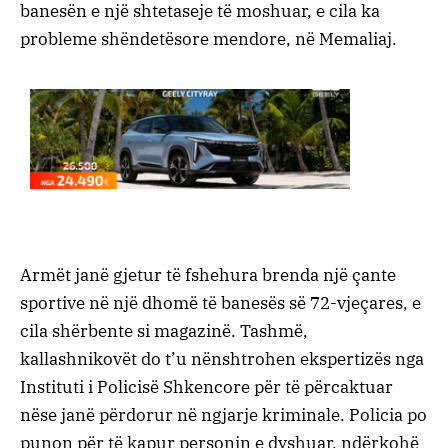
banesën e një shtetaseje të moshuar, e cila ka
probleme shëndetësore mendore, në Memaliaj.
Armët janë gjetur të fshehura brenda një çante
sportive në një dhomë të banesës së 72-vjeçares, e
cila shërbente si magazinë. Tashmë,
kallashnikovët do t’u nënshtrohen ekspertizës nga
Instituti i Policisë Shkencore për të përcaktuar
nëse janë përdorur në ngjarje kriminale. Policia po
punon për të kapur personin e dyshuar, ndërkohë