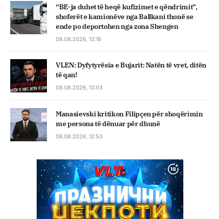
“BE-ja duhet të heqë kufizimet e qëndrimit”,
shoferët e kamionëve nga Ballkani thonë se
ende po deportohen nga zona Shengen
08.08.2026, 13:18
VLEN: Dyfytyrësia e Bujarit: Natën të vret, ditën
të qan!
08.08.2026, 13:03
Manasievski kritikon Filipçen për shoqërimin
me persona të dënuar për dhunë
08.08.2026, 12:53