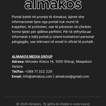
Portali është në pronësi të Almakos, lajmet dhe
informacionet tjera nga portali nuk mund të
kopjohen, të printohen, ose të përdoren në çfarëdo
forme tjetër për qëllime përfitimi. Për të shfrytëzuar
informatat e këtij portali ju lutemi kontaktoni personat
përgjegjës, ose shkruani në email-in oficial të portalit.
ALMAKOS MEDIA GROUP
Adresa:
Miroslav Krleza 14, 1000 Shkup, Maqedoni
Veriore
Tel/fax:
+389 71 322 229
Email:
info@almakos.com
|
almakoss@gmail.com
© 2026 Almakos. Të gjitha të drejtat e rezervuara!