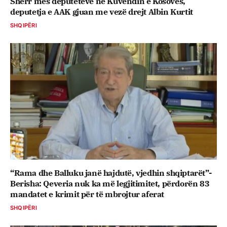
Sherr mes deputetëve në Kuvendin e Kosovës,
deputetja e AAK gjuan me vezë drejt Albin Kurtit
SHQIPËRI
“Rama dhe Balluku janë hajdutë, vjedhin shqiptarët”-
Berisha: Qeveria nuk ka më legjitimitet, përdorën 83
mandatet e krimit për të mbrojtur aferat
SHQIPËRI