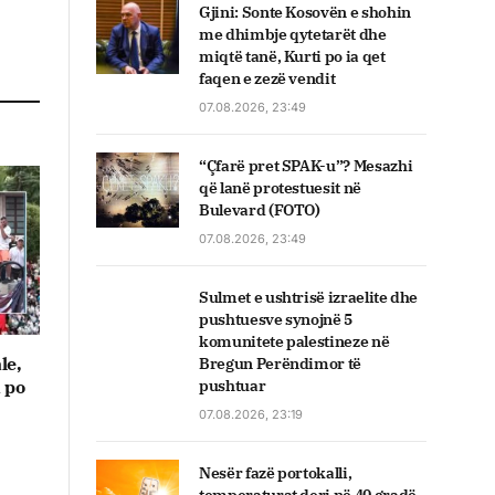
Gjini: Sonte Kosovën e shohin
me dhimbje qytetarët dhe
miqtë tanë, Kurti po ia qet
faqen e zezë vendit
07.08.2026, 23:49
“Çfarë pret SPAK-u”? Mesazhi
që lanë protestuesit në
Bulevard (FOTO)
07.08.2026, 23:49
Sulmet e ushtrisë izraelite dhe
pushtuesve synojnë 5
komunitete palestineze në
le,
Bregun Perëndimor të
pushtuar
a po
07.08.2026, 23:19
Nesër fazë portokalli,