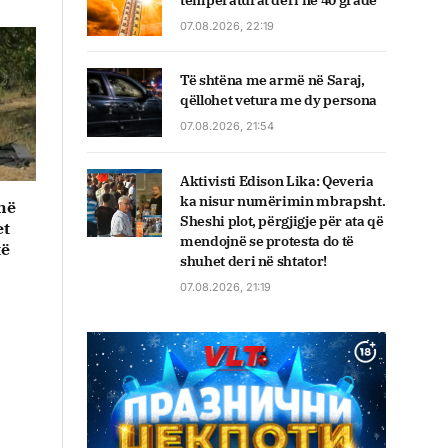
temperaturat deri në 40 gradë
07.08.2026, 22:19
Të shtëna me armë në Saraj,
qëllohet vetura me dy persona
07.08.2026, 21:54
Aktivisti Edison Lika: Qeveria
ka nisur numërimin mbrapsht.
në
Sheshi plot, përgjigje për ata që
et
mendojnë se protesta do të
të
shuhet deri në shtator!
07.08.2026, 21:19