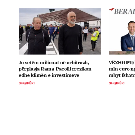
Jo vetëm milionat në arbitrazh,
VËZHGIMI/ 
përplasja Rama-Pacolli rrezikon
mln euro ng
edhe klimën e investimeve
mbyt fshatr
SHQIPËRI
SHQIPËRI