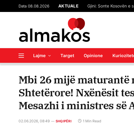
Data 08.08.2026
AKTUALE
“Çfarë pret SPAK-u”? M
Lajme
Target
Opinione
Kuriozitet
Mbi 26 mijë maturantë n
Shtetërore! Nxënësit te
Mesazhi i ministres së 
02.06.2026, 08:49
1 Min Read
SHQIPËRI