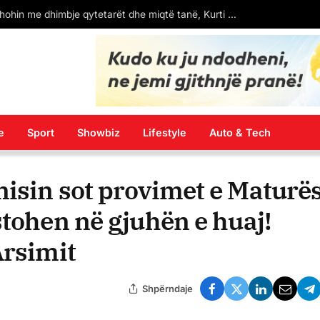
esazhi që lanë protestuesit në Bulevard (FOTO)
e
Sport
Showbiz
Lifestyle
Auto & Tech
isin sot provimet e Maturë
stohen në gjuhën e huaj!
Arsimit
Shpërndaje