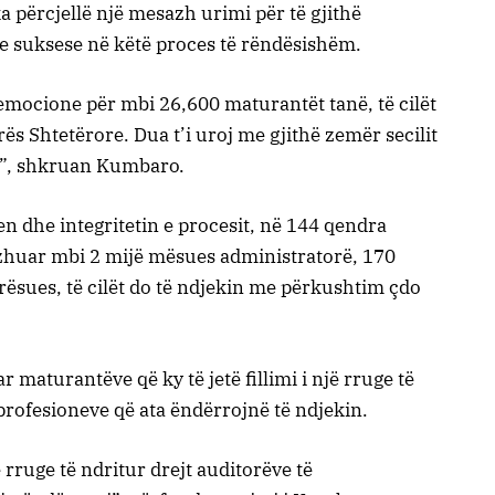
a përcjellë një mesazh urimi për të gjithë
e suksese në këtë proces të rëndësishëm.
 emocione për mbi 26,600 maturantët tanë, të cilët
s Shtetërore. Dua t’i uroj me gjithë zemër secilit
e”, shkruan Kumbaro.
en dhe integritetin e procesit, në 144 qendra
azhuar mbi 2 mijë mësues administratorë, 170
ësues, të cilët do të ndjekin me përkushtim çdo
 maturantëve që ky të jetë fillimi i një rruge të
rofesioneve që ata ëndërrojnë të ndjekin.
ë rruge të ndritur drejt auditorëve të