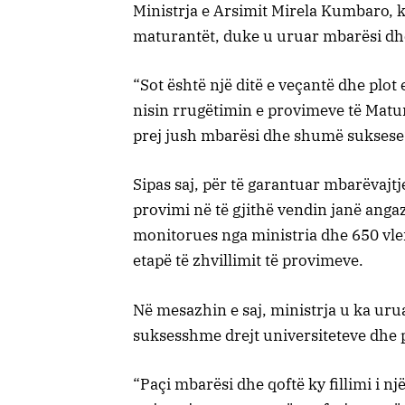
Ministrja e Arsimit Mirela Kumbaro, k
maturantët, duke u uruar mbarësi dh
“Sot është një ditë e veçantë dhe plot
nisin rrugëtimin e provimeve të Maturë
prej jush mbarësi dhe shumë sukses
Sipas saj, për të garantuar mbarëvajtj
provimi në të gjithë vendin janë ang
monitorues nga ministria dhe 650 vler
etapë të zhvillimit të provimeve.
Në mesazhin e saj, ministrja u ka uruar
suksesshme drejt universiteteve dhe p
“Paçi mbarësi dhe qoftë ky fillimi i nj