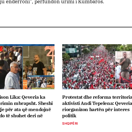
ë ju ëndërroni”, përfundon urimi i Kumbaros.
dison Lika: Qeveria ka
Protestat dhe reforma territoria
rimin mbrapsht. Sheshi
aktivisti Andi Tepelena: Qeveri
igje për ata që mendojnë
riorganizon hartën për interes
do të shuhet deri në
politik
SHQIPËRI