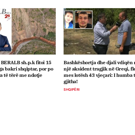
BERALB sh.p.k fitoi 15
Bashkëshortja dhe djali vdiqën 
a bakri shqiptar, por po
një aksident tragjik në Greqi, fl
a të tërë me ndotje
mes lotësh 43 vjeçari: I humba 
gjitha!
SHQIPËRI