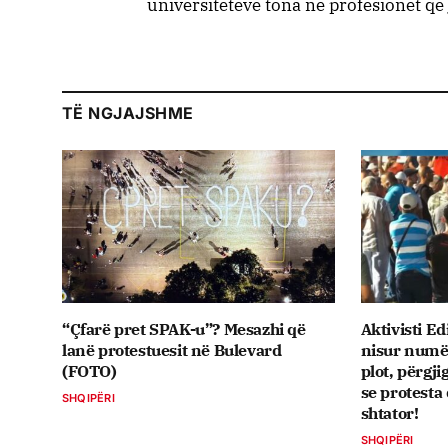
universiteteve tona në profesionet q
TË NGJAJSHME
“Çfarë pret SPAK-u”? Mesazhi që
Aktivisti E
lanë protestuesit në Bulevard
nisur numë
(FOTO)
plot, përgj
se protesta 
SHQIPËRI
shtator!
SHQIPËRI