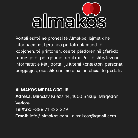
Portali është në pronësi të Almakos, lajmet dhe
informacionet tjera nga portali nuk mund të
kopjohen, të printohen, ose të përdoren në çfarëdo
forme tjetër për qëllime përfitimi. Për të shfrytëzuar
informatat e këtij portali ju lutemi kontaktoni personat
përgjegjës, ose shkruani në email-in oficial të portalit.
ALMAKOS MEDIA GROUP
Adresa:
Miroslav Krleza 14, 1000 Shkup, Maqedoni
Veriore
Tel/fax:
+389 71 322 229
Email:
info@almakos.com
|
almakoss@gmail.com