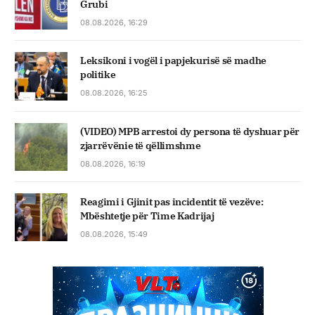
Grubi
08.08.2026, 16:29
Leksikoni i vogël i papjekurisë së madhe
politike
08.08.2026, 16:25
(VIDEO) MPB arrestoi dy persona të dyshuar për
zjarrëvënie të qëllimshme
08.08.2026, 16:19
Reagimi i Gjinit pas incidentit të vezëve:
Mbështetje për Time Kadrijaj
08.08.2026, 15:49