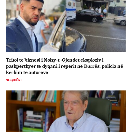
Tritol te biznesi i Noizy-t -Gjendet eksploziv i
pashpërthyer te dyqani i reperit në Durrës, policia në
kërkim të autorëve
SHQIPËRI