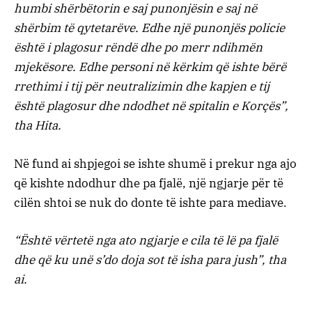
humbi shërbëtorin e saj punonjësin e saj në
shërbim të qytetarëve. Edhe një punonjës policie
është i plagosur rëndë dhe po merr ndihmën
mjekësore. Edhe personi në kërkim që ishte bërë
rrethimi i tij për neutralizimin dhe kapjen e tij
është plagosur dhe ndodhet në spitalin e Korçës”,
tha Hita.
Në fund ai shpjegoi se ishte shumë i prekur nga ajo
që kishte ndodhur dhe pa fjalë, një ngjarje për të
cilën shtoi se nuk do donte të ishte para mediave.
“Është vërtetë nga ato ngjarje e cila të lë pa fjalë
dhe që ku unë s’do doja sot të isha para jush”, tha
ai.