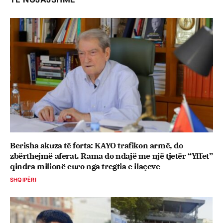
Berisha akuza të forta: KAYO trafikon armë, do
zbërthejmë aferat. Rama do ndajë me një tjetër “Yffet”
qindra milionë euro nga tregtia e ilaçeve
SHQIPËRI