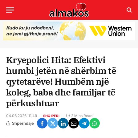
Kryepolici Hita: Efektivi
humbi jetën në shërbim të
qytetarëve! Humbëm një
koleg, baba dhe familjar të
përkushtuar
04.06.2026, 11:49
2 Mins Read
SHQIPËRI
Shpërndaje