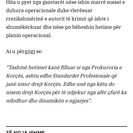
Hita u pyet nga gazetarët nëse ishin marrë masat e
duhura operacionale duke vlerësuar
rrezikshmërinë e autorit të krimit që ishte i
shumëkërkuar dhe nëse po bëheshin hetime për
planin operacional.
Ai u përgjigj se:
“Tashmë hetimet kanë filluar si nga Prokuroria e
Korçës, ashtu edhe Standardet Profesionale që
janë nisur drejt Korçës. Edhe unë nga këtu do
nisem drejt Korçës për të ndjekur nga afër çfarë ka
ndodhur dhe dinamikën e ngjarjes”.
TË NGJAJSHME