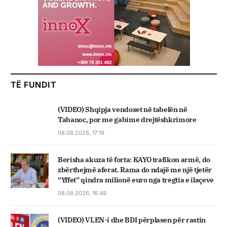
TË FUNDIT
(VIDEO) Shqipja vendoset në tabelën në
Tabanoc, por me gabime drejtëshkrimore
08.08.2026, 17:19
Berisha akuza të forta: KAYO trafikon armë, do
zbërthejmë aferat. Rama do ndajë me një tjetër
“Yffet” qindra milionë euro nga tregtia e ilaçeve
08.08.2026, 16:49
(VIDEO) VLEN-i dhe BDI përplasen për rastin