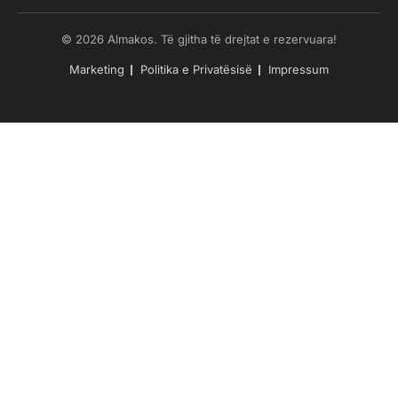
© 2026 Almakos. Të gjitha të drejtat e rezervuara!
Marketing
Politika e Privatësisë
Impressum