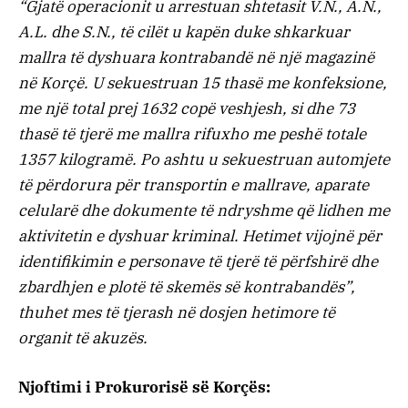
“Gjatë operacionit u arrestuan shtetasit V.N., A.N.,
A.L. dhe S.N., të cilët u kapën duke shkarkuar
mallra të dyshuara kontrabandë në një magazinë
në Korçë. U sekuestruan 15 thasë me konfeksione,
me një total prej 1632 copë veshjesh, si dhe 73
thasë të tjerë me mallra rifuxho me peshë totale
1357 kilogramë. Po ashtu u sekuestruan automjete
të përdorura për transportin e mallrave, aparate
celularë dhe dokumente të ndryshme që lidhen me
aktivitetin e dyshuar kriminal. Hetimet vijojnë për
identifikimin e personave të tjerë të përfshirë dhe
zbardhjen e plotë të skemës së kontrabandës”,
thuhet mes të tjerash në dosjen hetimore të
organit të akuzës.
Njoftimi i Prokurorisë së Korçës: