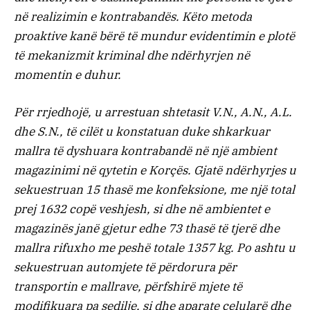
në realizimin e kontrabandës. Këto metoda
proaktive kanë bërë të mundur evidentimin e plotë
të mekanizmit kriminal dhe ndërhyrjen në
momentin e duhur.
Për rrjedhojë, u arrestuan shtetasit V.N., A.N., A.L.
dhe S.N., të cilët u konstatuan duke shkarkuar
mallra të dyshuara kontrabandë në një ambient
magazinimi në qytetin e Korçës. Gjatë ndërhyrjes u
sekuestruan 15 thasë me konfeksione, me një total
prej 1632 copë veshjesh, si dhe në ambientet e
magazinës janë gjetur edhe 73 thasë të tjerë dhe
mallra rifuxho me peshë totale 1357 kg. Po ashtu u
sekuestruan automjete të përdorura për
transportin e mallrave, përfshirë mjete të
modifikuara pa sedilje, si dhe aparate celularë dhe