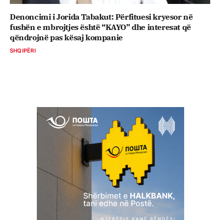
Denoncimi i Jorida Tabakut: Përfituesi kryesor në
fushën e mbrojtjes është “KAYO” dhe interesat që
qëndrojnë pas kësaj kompanie
SHQIPËRI