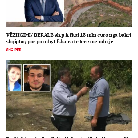
VËZHGIMI/ BERALB sh.p.k fitoi 15 mln euro nga bakri
shqiptar, por po mbyt fshatra të tërë me ndotje
SHQIPËRI