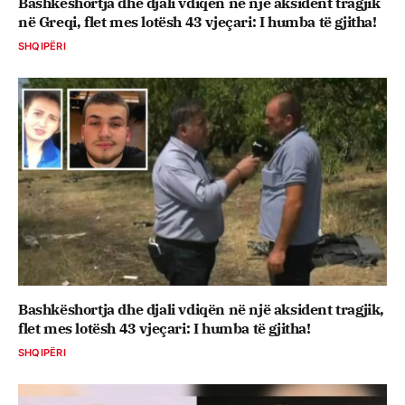
Bashkëshortja dhe djali vdiqën në një aksident tragjik
në Greqi, flet mes lotësh 43 vjeçari: I humba të gjitha!
SHQIPËRI
Bashkëshortja dhe djali vdiqën në një aksident tragjik,
flet mes lotësh 43 vjeçari: I humba të gjitha!
SHQIPËRI