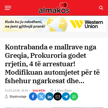
Kontrabanda e mallrave nga
Greqia, Prokuroria godet
rrjetin, 4 të arrestuar!
Modifikuan automjetet për të
fshehur ngarkesat dhe…
12.05.2026, 16:19
4 Mins Read
SHQIPËRI
Shpërndaje