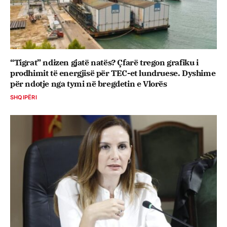
“Tigrat” ndizen gjatë natës? Çfarë tregon grafiku i
prodhimit të energjisë për TEC-et lundruese. Dyshime
për ndotje nga tymi në bregdetin e Vlorës
SHQIPËRI