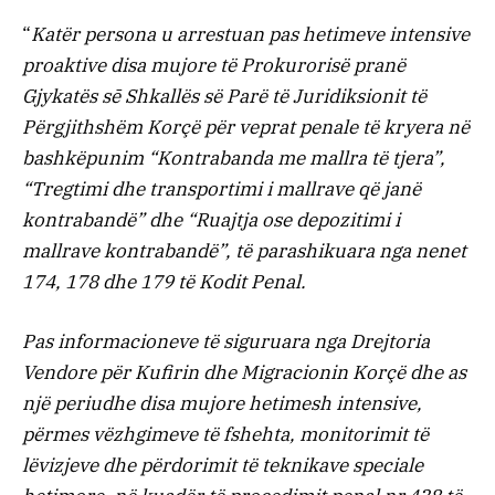
“
Katër persona u arrestuan pas hetimeve intensive
proaktive disa mujore të Prokurorisë pranë
Gjykatës sē Shkallës së Parë të Juridiksionit të
Përgjithshëm Korçë për veprat penale të kryera në
bashkëpunim “Kontrabanda me mallra të tjera”,
“Tregtimi dhe transportimi i mallrave që janë
kontrabandë” dhe “Ruajtja ose depozitimi i
mallrave kontrabandë”, të parashikuara nga nenet
174, 178 dhe 179 të Kodit Penal.
Pas informacioneve të siguruara nga Drejtoria
Vendore për Kufirin dhe Migracionin Korçë dhe as
një periudhe disa mujore hetimesh intensive,
përmes vëzhgimeve të fshehta, monitorimit të
lëvizjeve dhe përdorimit të teknikave speciale