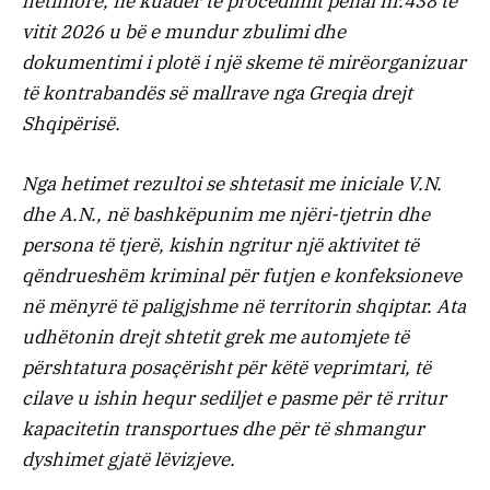
hetimore, në kuadër të procedimit penal nr.438 të
vitit 2026 u bë e mundur zbulimi dhe
dokumentimi i plotë i një skeme të mirëorganizuar
të kontrabandës së mallrave nga Greqia drejt
Shqipërisë.
Nga hetimet rezultoi se shtetasit me iniciale V.N.
dhe A.N., në bashkëpunim me njëri-tjetrin dhe
persona të tjerë, kishin ngritur një aktivitet të
qëndrueshëm kriminal për futjen e konfeksioneve
në mënyrë të paligjshme në territorin shqiptar. Ata
udhëtonin drejt shtetit grek me automjete të
përshtatura posaçërisht për këtë veprimtari, të
cilave u ishin hequr sediljet e pasme për të rritur
kapacitetin transportues dhe për të shmangur
dyshimet gjatë lëvizjeve.