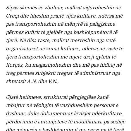
Sipas skemës së zbuluar, mallrat siguroheshin në
Greqi dhe liheshin pranë vijës kufitare, ndërsa më
pas transportoheshin në mënyrë të paligjshme
përmes kufirit të gjelbër nga bashkëpunëtorë të
tjerë. Në disa raste, mallrat merreshin nga vetë
organizatorët në zonat kufitare, ndërsa në raste të
tjera transportoheshin me mjete drejt qytetit të
Korçës, ku magazinoheshin dhe më pas hidhej në
treg përmes subjektit tregtar të administruar nga
shtetasit A.N. dhe V.N..
Gjatë hetimeve, strukturat përgjegjëse kanë
mbajtur në vëzhgim të vazhdueshëm personat e
dyshuar, duke dokumentuar lëvizjet ndërkufitare,
përdorimin e automjeteve të modifikuara pa sedilje
dhe mënyrën e bashkëpunimit me persona të tjerë