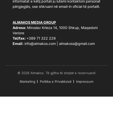
informatat e këtij portali ju lutemi kontaktoni personat
përgjegjës, ose shkruani në email-in oficial të portalit.
ALMAKOS MEDIA GROUP
Adresa:
Miroslav Krleza 14, 1000 Shkup, Maqedoni
Veriore
Tel/fax:
+389 71 322 229
Email:
info@almakos.com
|
almakoss@gmail.com
© 2026 Almakos. Të gjitha të drejtat e rezervuara!
Marketing
Politika e Privatësisë
Impressum