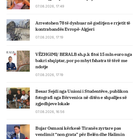
07.08.2026, 17:49
Arrestohen 78 të dyshuar në goditjen e rrjetit të
kontrabandës Evropë-Algjeri
07.08.2026, 17:19
VËZHGIMI/ BERALB sh.p.k fitoi 15 mln euro nga
bakri shqiptar, por po mbyt fshatra të tërë me
ndotje
07.08.2026, 17:19
Besar Sejdi nga Unioni i Studentëve, publikon
fotografi nga Bërvenica në ditën e shpalljes së
zgjedhjeve lokale
07.08.2026, 16:56
Bujar Osmani kërkesë Tiranës zyrtare pas
vendimit “non grata” për Belën dhe Halimin