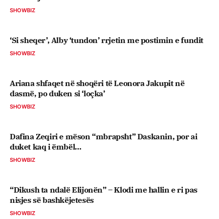
SHOWBIZ
‘Si sheqer’, Alby ‘tundon’ rrjetin me postimin e fundit
SHOWBIZ
Ariana shfaqet në shoqëri të Leonora Jakupit në
dasmë, po duken si ‘loçka’
SHOWBIZ
Dafina Zeqiri e mëson “mbrapsht” Daskanin, por ai
duket kaq i ëmbël…
SHOWBIZ
“Dikush ta ndalë Elijonën” – Klodi me hallin e ri pas
nisjes së bashkëjetesës
SHOWBIZ