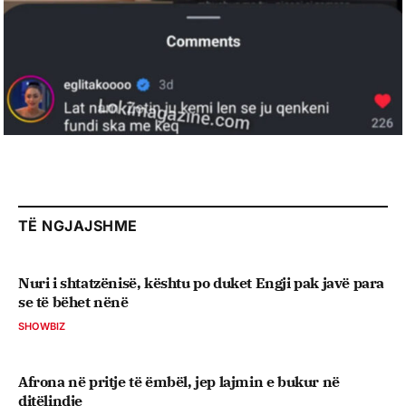
TË NGJAJSHME
Nuri i shtatzënisë, kështu po duket Engji pak javë para
se të bëhet nënë
SHOWBIZ
Afrona në pritje të ëmbël, jep lajmin e bukur në
ditëlindje