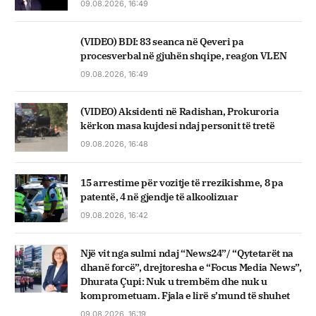
09.08.2026, 16:49
(VIDEO) BDI: 83 seanca në Qeveri pa
procesverbal në gjuhën shqipe, reagon VLEN
09.08.2026, 16:49
(VIDEO) Aksidenti në Radishan, Prokuroria
kërkon masa kujdesi ndaj personit të tretë
09.08.2026, 16:48
15 arrestime për vozitje të rrezikishme, 8 pa
patentë, 4 në gjendje të alkoolizuar
09.08.2026, 16:42
Një vit nga sulmi ndaj “News24”/ “Qytetarët na
dhanë forcë”, drejtoresha e “Focus Media News”,
Dhurata Çupi: Nuk u trembëm dhe nuk u
komprometuam. Fjala e lirë s’mund të shuhet
09.08.2026, 16:19