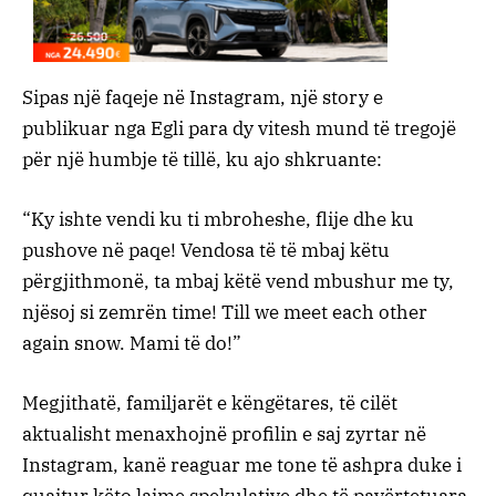
Sipas një faqeje në Instagram, një story e
publikuar nga Egli para dy vitesh mund të tregojë
për një humbje të tillë, ku ajo shkruante:
“Ky ishte vendi ku ti mbroheshe, flije dhe ku
pushove në paqe! Vendosa të të mbaj këtu
përgjithmonë, ta mbaj këtë vend mbushur me ty,
njësoj si zemrën time! Till we meet each other
again snow. Mami të do!”
Megjithatë, familjarët e këngëtares, të cilët
aktualisht menaxhojnë profilin e saj zyrtar në
Instagram, kanë reaguar me tone të ashpra duke i