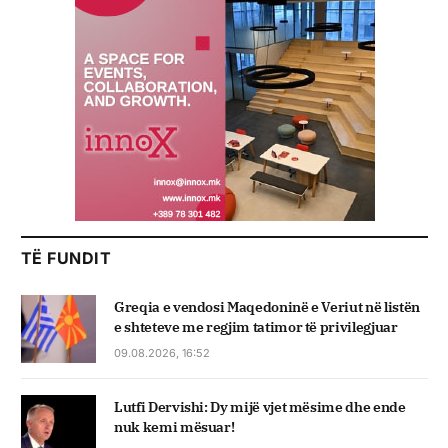
TË FUNDIT
Greqia e vendosi Maqedoninë e Veriut në listën
e shteteve me regjim tatimor të privilegjuar
09.08.2026, 16:52
Lutfi Dervishi: Dy mijë vjet mësime dhe ende
nuk kemi mësuar!