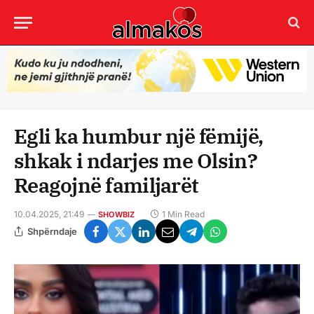
Egli ka humbur një fëmijë,
shkak i ndarjes me Olsin?
Reagojnë familjarët
10.04.2025, 21:49
1 Min Read
SHOWBIZ
Shpërndaje