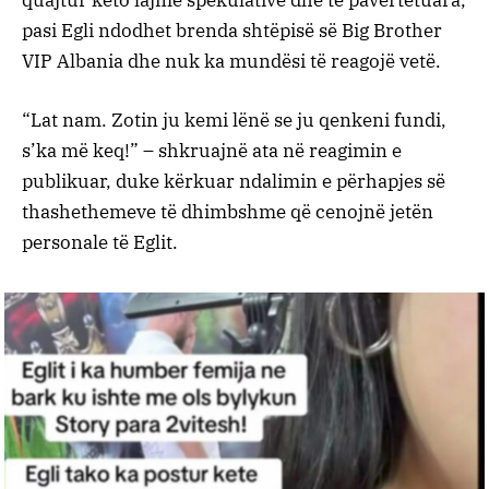
quajtur këto lajme spekulative dhe të pavërtetuara,
pasi Egli ndodhet brenda shtëpisë së Big Brother
VIP Albania dhe nuk ka mundësi të reagojë vetë.
“Lat nam. Zotin ju kemi lënë se ju qenkeni fundi,
s’ka më keq!” – shkruajnë ata në reagimin e
publikuar, duke kërkuar ndalimin e përhapjes së
thashethemeve të dhimbshme që cenojnë jetën
personale të Eglit.