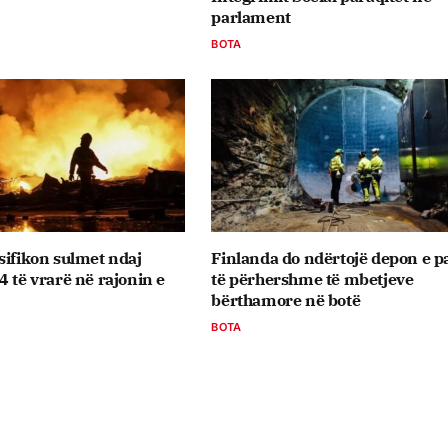
parlament
BOTA
sifikon sulmet ndaj
Finlanda do ndërtojë depon e p
4 të vrarë në rajonin e
të përhershme të mbetjeve
bërthamore në botë
BOTA