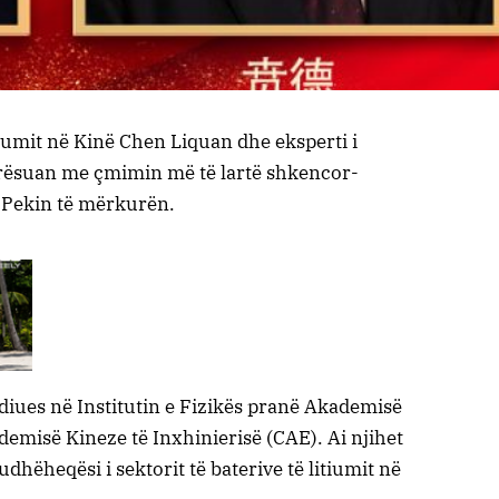
itiumit në Kinë Chen Liquan dhe eksperti i
erësuan me çmimin më të lartë shkencor-
ë Pekin të mërkurën.
udiues në Institutin e Fizikës pranë Akademisë
emisë Kineze të Inxhinierisë (CAE). Ai njihet
udhëheqësi i sektorit të baterive të litiumit në