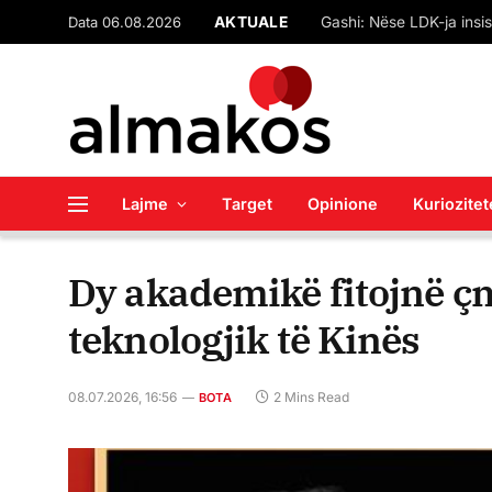
Data 06.08.2026
AKTUALE
Lajme
Target
Opinione
Kuriozitet
Dy akademikë fitojnë ç
teknologjik të Kinës
08.07.2026, 16:56
2 Mins Read
BOTA