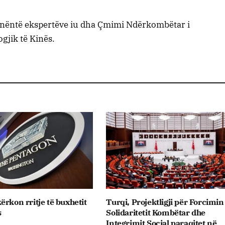
, nëntë ekspertëve iu dha Çmimi Ndërkombëtar i
jik të Kinës.
ërkon rritje të buxhetit
Turqi, Projektligji për Forcimin
s
Solidaritetit Kombëtar dhe
Integrimit Social paraqitet në