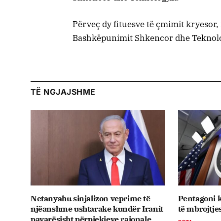
Përveç dy fituesve të çmimit kryesor
Bashkëpunimit Shkencor dhe Teknolog
TË NGJAJSHME
Netanyahu sinjalizon veprime të
Pentagoni k
njëanshme ushtarake kundër Iranit
të mbrojtje
pavarësisht përpjekjeve rajonale