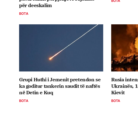
BOTA
për deeskalim
BOTA
Grupi Huthi i Jemenit pretendon se
Rusia inten
ka goditur tankerin saudit të naftës
Ukrainës, 1
në Detin e Kuq
Kievit
BOTA
BOTA