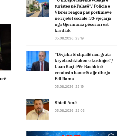
“U mbajt e fshehtë vdekja e
turistes në Palasë”/ Policia e
Vlorës reagon pas postimeve
në rrjetet sociale: 33-vjeçarja
nga Gjermania pësoi arrest
kardiak
05.08.2026, 23:19
“Divjaka të shpallë non grata
kryebashkiaken e Lushnjes”/
Luan Baçi: Për Bashkinë
vendosin banorët atje dhe jo
arë
Edi Rama
05.08.2026, 22:19
Shteti Amë
05.08.2026, 22:03