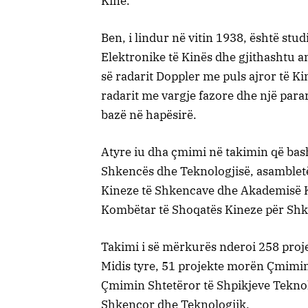
Kinë.
Ben, i lindur në vitin 1938, është stu
Elektronike të Kinës dhe gjithashtu an
së radarit Doppler me puls ajror të Ki
radarit me vargje fazore dhe një para
bazë në hapësirë.
Atyre iu dha çmimi në takimin që ba
Shkencës dhe Teknologjisë, asamblet
Kineze të Shkencave dhe Akademisë Ki
Kombëtar të Shoqatës Kineze për Shk
Takimi i së mërkurës nderoi 258 proj
Midis tyre, 51 projekte morën Çmimin
Çmimin Shtetëror të Shpikjeve Tekno
Shkencor dhe Teknologjik.