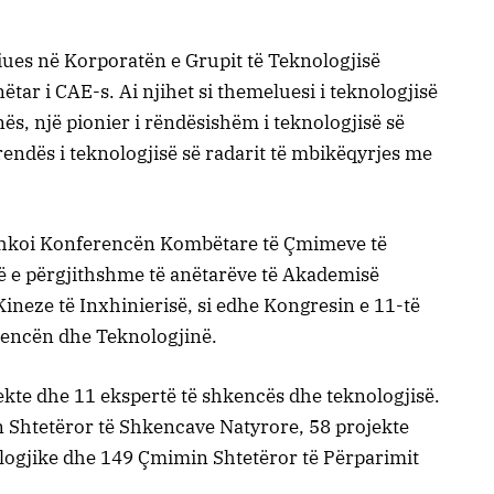
diues në Korporatën e Grupit të Teknologjisë
ëtar i CAE-s. Ai njihet si themeluesi i teknologjisë
nës, një pionier i rëndësishëm i teknologjisë së
rendës i teknologjisë së radarit të mbikëqyrjes me
shkoi Konferencën Kombëtare të Çmimeve të
ë e përgjithshme të anëtarëve të Akademisë
neze të Inxhinierisë, si edhe Kongresin e 11-të
encën dhe Teknologjinë.
ekte dhe 11 ekspertë të shkencës dhe teknologjisë.
 Shtetëror të Shkencave Natyrore, 58 projekte
logjike dhe 149 Çmimin Shtetëror të Përparimit