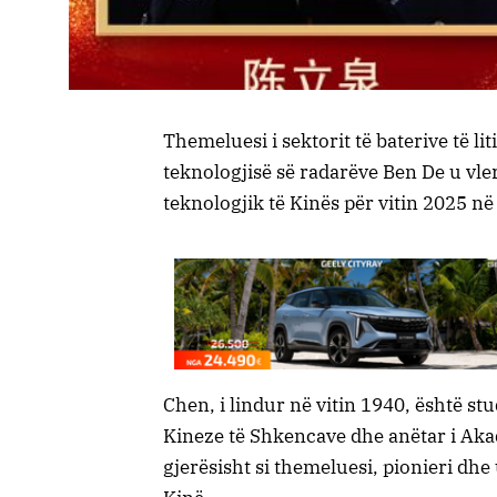
Themeluesi i sektorit të baterive të l
teknologjisë së radarëve Ben De u vl
teknologjik të Kinës për vitin 2025 n
Chen, i lindur në vitin 1940, është st
Kineze të Shkencave dhe anëtar i Akad
gjerësisht si themeluesi, pionieri dhe 