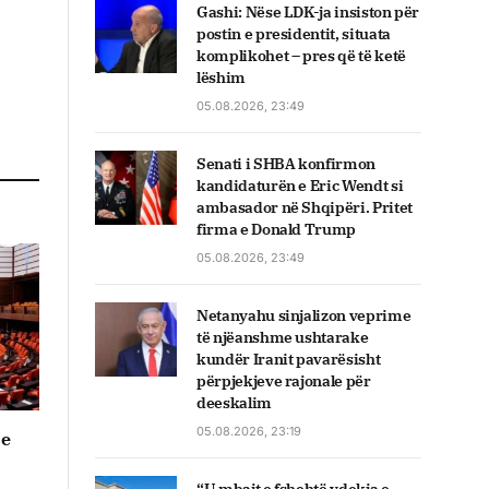
Gashi: Nëse LDK-ja insiston për
postin e presidentit, situata
komplikohet – pres që të ketë
lëshim
05.08.2026, 23:49
Senati i SHBA konfirmon
kandidaturën e Eric Wendt si
ambasador në Shqipëri. Pritet
firma e Donald Trump
05.08.2026, 23:49
Netanyahu sinjalizon veprime
të njëanshme ushtarake
kundër Iranit pavarësisht
përpjekjeve rajonale për
deeskalim
05.08.2026, 23:19
 e