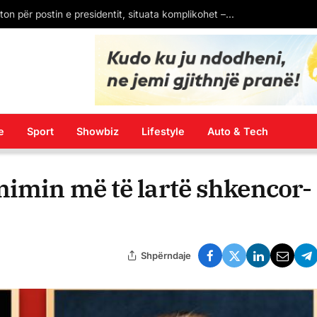
Senati i SHBA konfirmon kandidaturën e Eric Wendt si ambasador në Shqipëri. Pritet firma e Donald Trump
e
Sport
Showbiz
Lifestyle
Auto & Tech
mimin më të lartë shkencor-
Shpërndaje