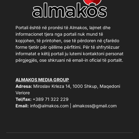
Portali është në pronësi të Almakos, lajmet dhe
informacionet tjera nga portali nuk mund të
kopjohen, të printohen, ose të përdoren në çfarëdo
forme tjetër për qëllime përfitimi. Për të shfrytëzuar
informatat e këtij portali ju lutemi kontaktoni personat
përgjegjës, ose shkruani në email-in oficial të portalit.
ALMAKOS MEDIA GROUP
Adresa:
Miroslav Krleza 14, 1000 Shkup, Maqedoni
Veriore
Tel/fax:
+389 71 322 229
Email:
info@almakos.com
|
almakoss@gmail.com