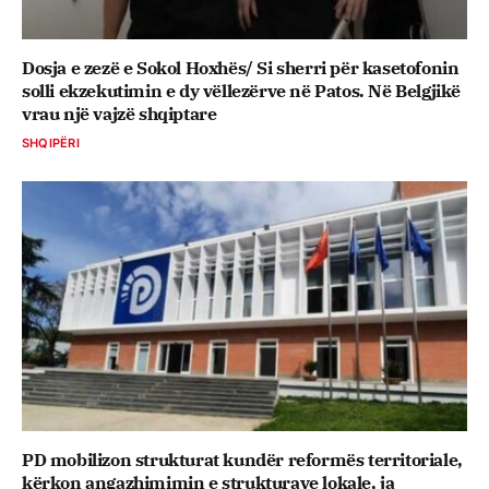
Dosja e zezë e Sokol Hoxhës/ Si sherri për kasetofonin
solli ekzekutimin e dy vëllezërve në Patos. Në Belgjikë
vrau një vajzë shqiptare
SHQIPËRI
PD mobilizon strukturat kundër reformës territoriale,
kërkon angazhimimin e strukturave lokale, ja