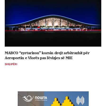
MABCO “zyrtarizon” kursin drejt arbitrazhit për
Aeroportin e Vlorës pas lëvizjes së MIE
SHQIPËRI