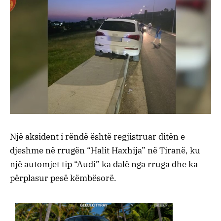
Një aksident i rëndë është regjistruar ditën e
djeshme në rrugën “Halit Haxhija” në Tiranë, ku
një automjet tip “Audi” ka dalë nga rruga dhe ka
përplasur pesë këmbësorë.