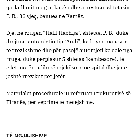
qarkullimit rrugor, kapën dhe arrestuan shtetasin
P. B., 39 vjeç, banues në Kamëz.
Dje, në rrugën “Halit Haxhija”, shtetasi P. B., duke
drejtuar automjetin tip “Audi”, ka kryer manovra
të rrezikshme dhe për pasojë automjeti ka dalë nga
rruga, duke perplasur 5 shtetas (këmbësorë), të
cilët morën ndihmë mjekësore në spital dhe janë
jashtë rrezikut për jetën.
Materialet procedurale iu referuan Prokurorisë së
Tiranës, për veprime të mëtejshme.
TË NGJAJSHME