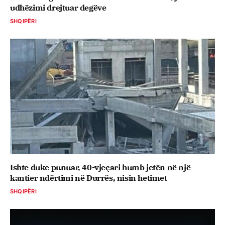
udhëzimi drejtuar degëve
SHQIPËRI
Ishte duke punuar, 40-vjeçari humb jetën në një
kantier ndërtimi në Durrës, nisin hetimet
SHQIPËRI