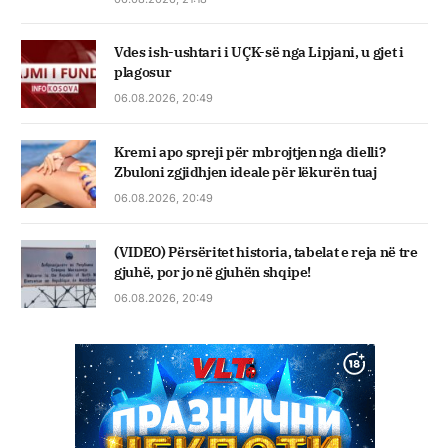
Vdes ish-ushtari i UÇK-së nga Lipjani, u gjet i
plagosur
06.08.2026, 20:49
Kremi apo spreji për mbrojtjen nga dielli?
Zbuloni zgjidhjen ideale për lëkurën tuaj
06.08.2026, 20:49
(VIDEO) Përsëritet historia, tabelat e reja në tre
gjuhë, por jo në gjuhën shqipe!
06.08.2026, 20:49