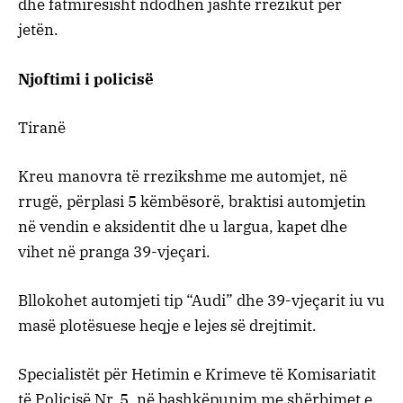
dhe fatmirësisht ndodhen jashtë rrezikut për
jetën.
Njoftimi i policisë
Tiranë
Kreu manovra të rrezikshme me automjet, në
rrugë, përplasi 5 këmbësorë, braktisi automjetin
në vendin e aksidentit dhe u largua, kapet dhe
vihet në pranga 39-vjeçari.
Bllokohet automjeti tip “Audi” dhe 39-vjeçarit iu vu
masë plotësuese heqje e lejes së drejtimit.
Specialistët për Hetimin e Krimeve të Komisariatit
të Policisë Nr. 5, në bashkëpunim me shërbimet e