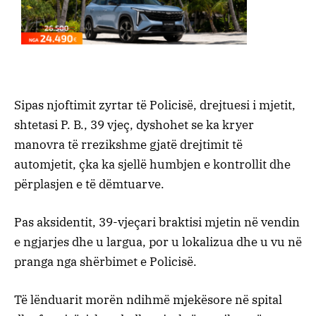
Sipas njoftimit zyrtar të Policisë, drejtuesi i mjetit,
shtetasi P. B., 39 vjeç, dyshohet se ka kryer
manovra të rrezikshme gjatë drejtimit të
automjetit, çka ka sjellë humbjen e kontrollit dhe
përplasjen e të dëmtuarve.
Pas aksidentit, 39-vjeçari braktisi mjetin në vendin
e ngjarjes dhe u largua, por u lokalizua dhe u vu në
pranga nga shërbimet e Policisë.
Të lënduarit morën ndihmë mjekësore në spital