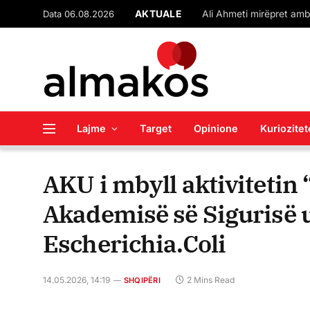
Data 06.08.2026
AKTUALE
Lajme
Target
Opinione
Kuriozitet
AKU i mbyll aktivitetin 
Akademisë së Sigurisë
Escherichia.Coli
14.05.2026, 14:19
2 Mins Read
SHQIPËRI