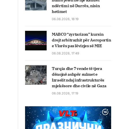
humb jetën në një kantier
ndërtimi në Durrës, nisin
hetimet
06.08.2026, 18:19
MABCO “zyrtarizon” kursin
drejt arbitrazhit për Aeroportin
e Vlorës pas lëvizjes së MIE
06.08.2026, 17:49
Turqia dhe 7 vende të tjera
dënojnë ashpër sulmet e
Izraelit ndaj infrastrukturës
mjekësore dhe civile në Gaza
06.08.2026, 17:19