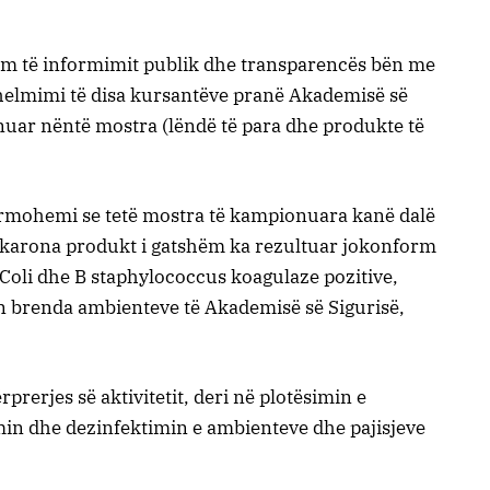
jim të informimit publik dhe transparencës bën me
 helmimi të disa kursantëve pranë Akademisë së
uar nëntë mostra (lëndë të para dhe produkte të
ormohemi se tetë mostra të kampionuara kanë dalë
arona produkt i gatshëm ka rezultuar jokonform
oli dhe B staphylococcus koagulaze pozitive,
 brenda ambienteve të Akademisë së Sigurisë,
rerjes së aktivitetit, deri në plotësimin e
min dhe dezinfektimin e ambienteve dhe pajisjeve