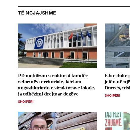
TË NGJAJSHME
PD mobilizon strukturat kundër
Ishte duke 
reformës territoriale, kërkon
jetën në nj
angazhimimin e strukturave lokale,
Durrës, nis
ja udhëzimi drejtuar degëve
SHQIPËRI
SHQIPËRI