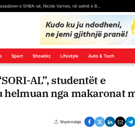
PD mobilizon strukturat kundër reformës territoriale, kërkon angazhimimin e strukturave lokale, ja udhëzimi drejtuar degëve
e
Sport
Showbiz
Lifestyle
Auto & Tech
“SORI-AL”, studentët e
 u helmuan nga makaronat 
Shpërndaje