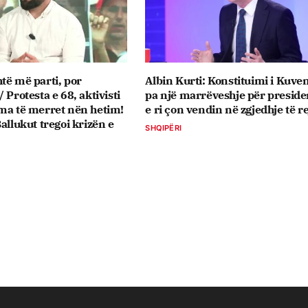
të më parti, por
Albin Kurti: Konstituimi i Kuve
 Protesta e 68, aktivisti
pa një marrëveshje për preside
ma të merret nën hetim!
e ri çon vendin në zgjedhje të re
allukut tregoi krizën e
SHQIPËRI