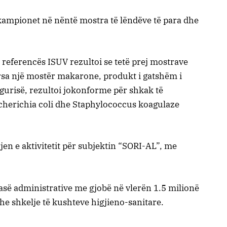
 kampionet në nëntë mostra të lëndëve të para dhe
 referencës ISUV rezultoi se tetë prej mostrave
rsa një mostër makarone, produkt i gatshëm i
urisë, rezultoi jokonforme për shkak të
herichia coli dhe Staphylococcus koagulaze
en e aktivitetit për subjektin “SORI-AL”, me
asë administrative me gjobë në vlerën 1.5 milionë
he shkelje të kushteve higjieno-sanitare.