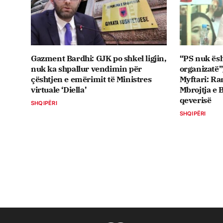
Gazment Bardhi: GJK po shkel ligjin,
“PS nuk ësh
nuk ka shpallur vendimin për
organizatë”/
çështjen e emërimit të Ministres
Myftari: Ra
virtuale ‘Diella’
Mbrojtja e B
qeverisë
SHQIPËRI
SHQIPËRI