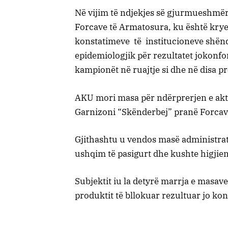
Në vijim të ndjekjes së gjurmueshmër
Forcave të Armatosura, ku është krye
konstatimeve të institucioneve shënd
epidemiologjik për rezultatet jokonfo
kampionët në ruajtje si dhe në disa pr
AKU mori masa për ndërprerjen e akti
Garnizoni “Skënderbej” pranë Forcav
Gjithashtu u vendos masë administrat
ushqim të pasigurt dhe kushte higjien
Subjektit iu la detyrë marrja e masav
produktit të bllokuar rezultuar jo ko