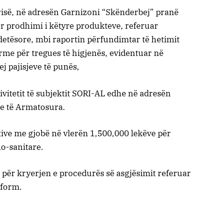
isë, në adresën Garnizoni “Skënderbej” pranë
r prodhimi i këtyre produkteve, referuar
etësore, mbi raportin përfundimtar të hetimit
rme për tregues të higjenës, evidentuar në
ej pajisjeve të punës,
vitetit të subjektit SORI-AL edhe në adresën
e të Armatosura.
ive me gjobë në vlerën 1,500,000 lekëve për
o-sanitare.
e për kryerjen e procedurës së asgjësimit referuar
nform.