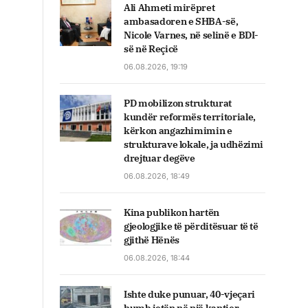
Ali Ahmeti mirëpret
ambasadoren e SHBA-së,
Nicole Varnes, në selinë e BDI-
së në Reçicë
06.08.2026, 19:19
PD mobilizon strukturat
kundër reformës territoriale,
kërkon angazhimimin e
strukturave lokale, ja udhëzimi
drejtuar degëve
06.08.2026, 18:49
Kina publikon hartën
gjeologjike të përditësuar të të
gjithë Hënës
06.08.2026, 18:44
Ishte duke punuar, 40-vjeçari