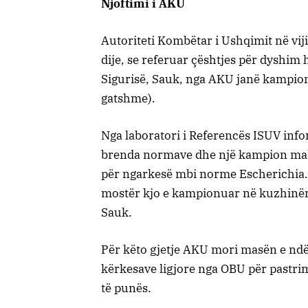
Njoftimi i AKU
Autoriteti Kombëtar i Ushqimit në vi
dije, se referuar çështjes për dyshim
Sigurisë, Sauk, nga AKU janë kampion
gatshme).
Nga laboratori i Referencës ISUV inf
brenda normave dhe një kampion mak
për ngarkesë mbi norme Escherichia.C
mostër kjo e kampionuar në kuzhinën
Sauk.
Për këto gjetje AKU mori masën e ndërp
kërkesave ligjore nga OBU për pastri
të punës.