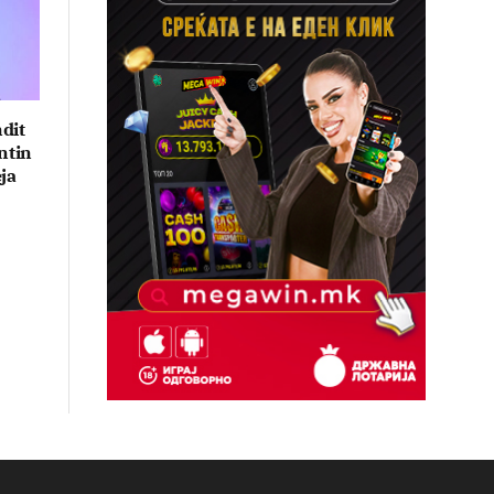
ndit
ntin
ja