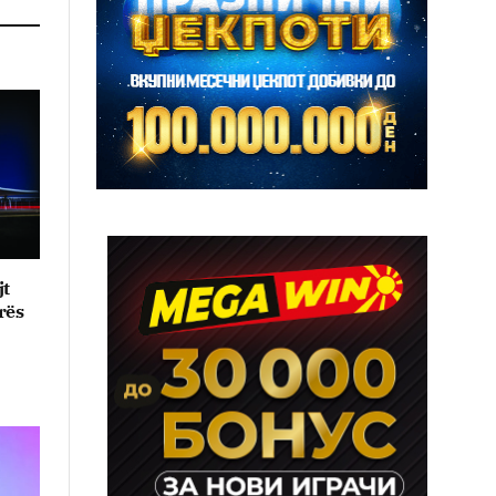
jt
rës