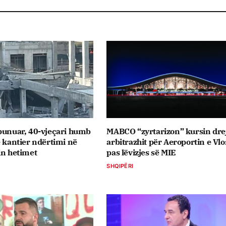
punuar, 40-vjeçari humb
MABCO “zyrtarizon” kursin dre
ë kantier ndërtimi në
arbitrazhit për Aeroportin e Vlo
in hetimet
pas lëvizjes së MIE
SHQIPËRI