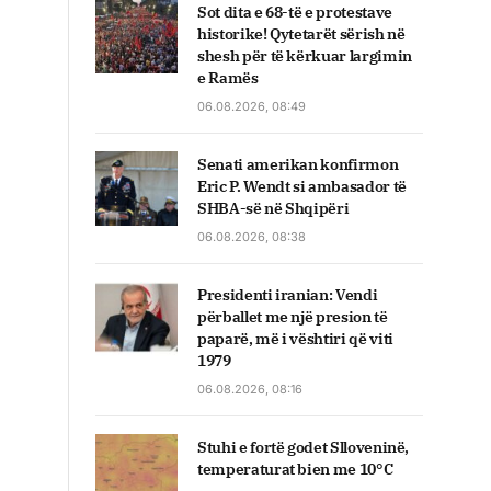
Sot dita e 68-të e protestave
historike! Qytetarët sërish në
shesh për të kërkuar largimin
e Ramës
06.08.2026, 08:49
Senati amerikan konfirmon
Eric P. Wendt si ambasador të
SHBA-së në Shqipëri
06.08.2026, 08:38
Presidenti iranian: Vendi
përballet me një presion të
paparë, më i vështiri që viti
1979
06.08.2026, 08:16
Stuhi e fortë godet Slloveninë,
temperaturat bien me 10°C