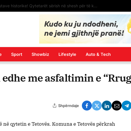
Senati amerikan konfirmon Eric P. Wendt si ambasador të SHBA-së në Shqipëri
e
Sport
Showbiz
Lifestyle
Auto & Tech
 edhe me asfaltimin e “Rru
Shpërndaje
ë në qytetin e Tetovës. Komuna e Tetovës përkrah