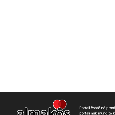
Portali është në pron
portali nuk mund të 