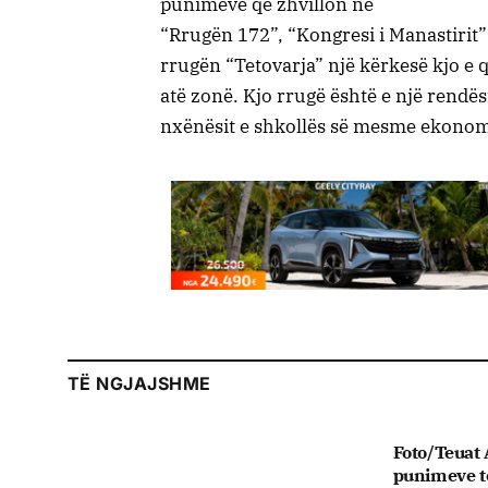
punimeve që zhvillon në
“Rrugën 172”, “Kongresi i Manastirit”
rrugën “Tetovarja” një kërkesë kjo e 
atë zonë. Kjo rrugë është e një rendës
nxënësit e shkollës së mesme ekonomi
TË NGJAJSHME
Foto/Teuat A
punimeve te