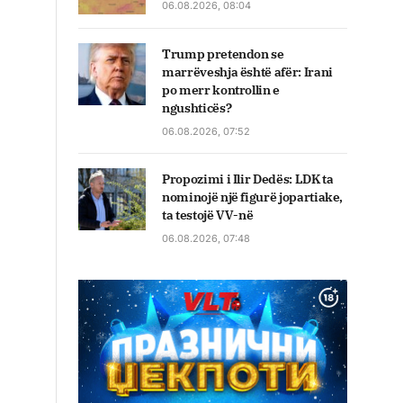
06.08.2026, 08:04
Trump pretendon se
marrëveshja është afër: Irani
po merr kontrollin e
ngushticës?
06.08.2026, 07:52
Propozimi i Ilir Dedës: LDK ta
nominojë një figurë jopartiake,
ta testojë VV-në
06.08.2026, 07:48