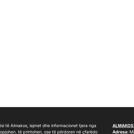
ësi të Almakos, lajmet dhe informacionet tjera nga
ALMAKOS
kopjohen, të printohen, ose të përdoren në çfarëdo
Adresa:
Mi