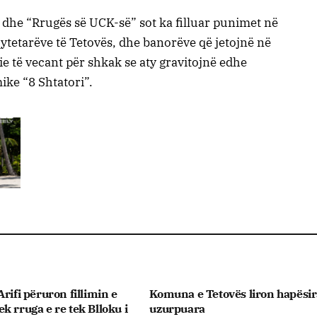
 dhe “Rrugës së UCK-së” sot ka filluar punimet në
qytetarëve të Tetovës, dhe banorëve që jetojnë në
ie të vecant për shkak se aty gravitojnë edhe
ke “8 Shtatori”.
rifi përuron fillimin e
Komuna e Tetovës liron hapësir
k rruga e re tek Blloku i
uzurpuara