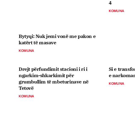
4
KOMUNA
Bytyqi: Nuk jemi vonë me pakon e
katërt të masave
KOMUNA
Drejt përfundimit stacioni i ri i
Si e transf
ngarkim-shkarkimit për
e narkomani
grumbullim të mbeturinave në
KOMUNA
Tetovë
KOMUNA