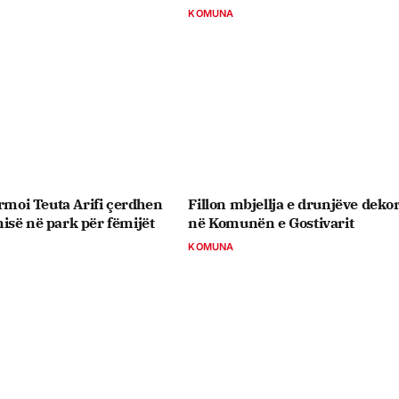
KOMUNA
ormoi Teuta Arifi çerdhen
Fillon mbjellja e drunjëve dekor
së në park për fëmijët
në Komunën e Gostivarit
KOMUNA