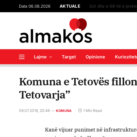
Data 06.08.2026
AKTUALE
Lajme
Target
Opinione
Kuriozitet
Komuna e Tetovës fillon
Tetovarja”
09.07.2016, 20:46
1 Min Read
KOMUNA
Kanë vijuar punimet në infrastruktur